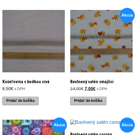
Akcia
Košeľovina s bodkou sivá
Bavlnený satén smajlíci
Pôvodná
Aktuálna
6,50
€
14,00
€
7,00
€
s DPH
s DPH
cena
cena
bola:
je:
Pridať do košíka
Pridať do košíka
14,00€.
7,00€.
Akcia
Akcia
Bavlnený satén corona