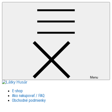
Skip
to
content
Menu
Látky Husár
Látky Husár
E-shop
Ako nakupovať / FAQ
Obchodné podmienky