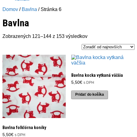
Domov
/
Bavlna
/ Stránka 6
Bavlna
Zoradené
Zobrazených 121–144 z 153 výsledkov
podľa
najnovších
Bavlna kocka vytkaná väčšia
5,50
€
s DPH
Pridať do košíka
Bavlna folklórna koníky
5,50
€
s DPH