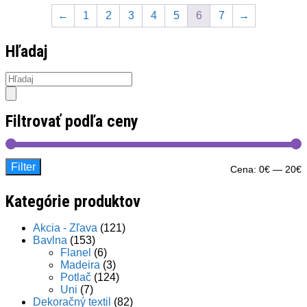
←
1
2
3
4
5
6
7
→
Hľadaj
Products
search
Filtrovať podľa ceny
Filter
M
M
Cena:
0€
—
20€
c
c
Kategórie produktov
Akcia - Zľava
(121)
Bavlna
(153)
Flanel
(6)
Madeira
(3)
Potlač
(124)
Uni
(7)
Dekoračný textil
(82)