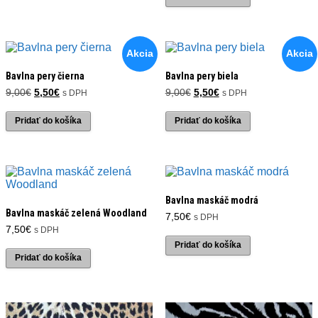
Akcia
Akcia
Bavlna pery čierna
Bavlna pery biela
Pôvodná
Aktuálna
Pôvodná
Aktuálna
9,00
€
5,50
€
9,00
€
5,50
€
s DPH
s DPH
cena
cena
cena
cena
bola:
je:
bola:
je:
Pridať do košíka
Pridať do košíka
9,00€.
5,50€.
9,00€.
5,50€.
Bavlna maskáč modrá
Bavlna maskáč zelená Woodland
7,50
€
s DPH
7,50
€
s DPH
Pridať do košíka
Pridať do košíka