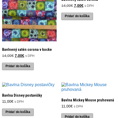
Pôvodná
Aktuálna
14,00
€
7,00
€
s DPH
cena
cena
bola:
je:
Pridať do košíka
14,00€.
7,00€.
Bavlnený satén corona v kocke
Pôvodná
Aktuálna
14,00
€
7,00
€
s DPH
cena
cena
bola:
je:
Pridať do košíka
14,00€.
7,00€.
Bavlna Disney postavičky
Bavlna Mickey Mouse pruhovaná
11,00
€
s DPH
11,00
€
s DPH
Pridať do košíka
Pridať do košíka