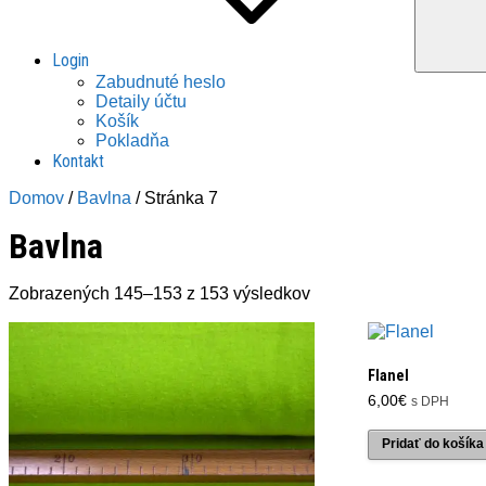
Login
Zabudnuté heslo
Detaily účtu
Košík
Pokladňa
Kontakt
Domov
/
Bavlna
/ Stránka 7
Bavlna
Zoradené
Zobrazených 145–153 z 153 výsledkov
podľa
najnovších
Flanel
6,00
€
s DPH
Pridať do košíka