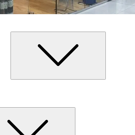
Expand
child
menu
Expand
child
menu