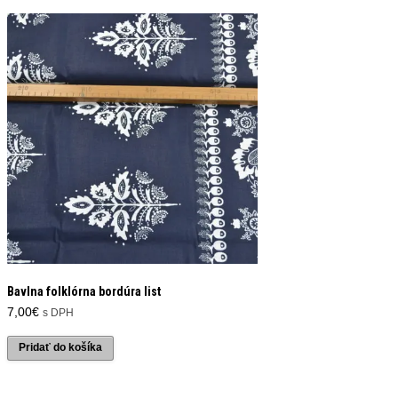
Bavlna folklórna bordúra list
7,00
€
s DPH
Pridať do košíka