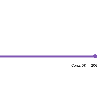
Minimál
Maximál
Cena:
0€
—
20€
cena
cena