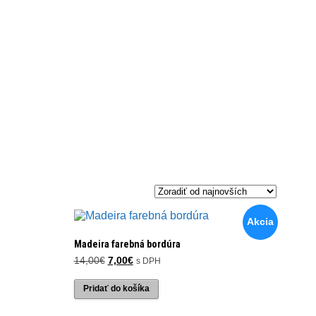
Akcia
Madeira farebná bordúra
Pôvodná
Aktuálna
14,00
€
7,00
€
s DPH
cena
cena
bola:
je:
Pridať do košíka
14,00€.
7,00€.