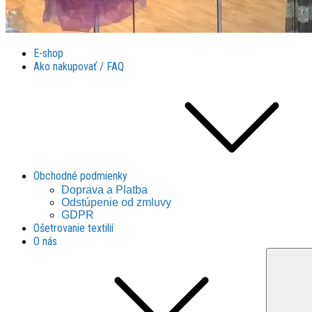
Látky Husár
Látky Husár
E-shop
Ako nakupovať / FAQ
Obchodné podmienky
Doprava a Platba
Odstúpenie od zmluvy
GDPR
Ošetrovanie textilií
O nás