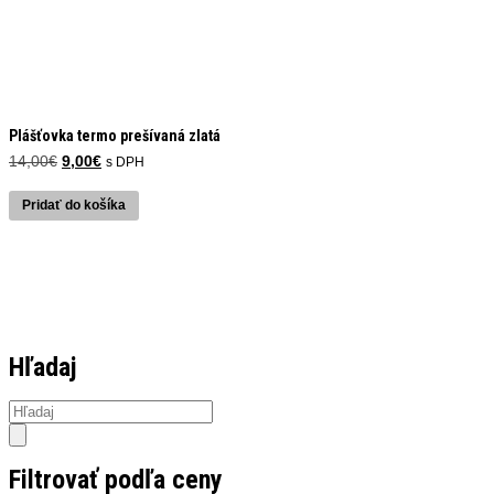
Plášťovka termo prešívaná zlatá
Pôvodná
Aktuálna
14,00
€
9,00
€
s DPH
cena
cena
bola:
je:
Pridať do košíka
14,00€.
9,00€.
Hľadaj
Products
search
Filtrovať podľa ceny