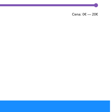
Minimál
Maximál
Cena:
0€
—
20€
cena
cena