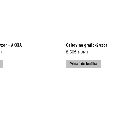
vzor – AKCIA
Celtovina grafický vzor
álna
8,50
€
H
s DPH
Pridať do košíka
.