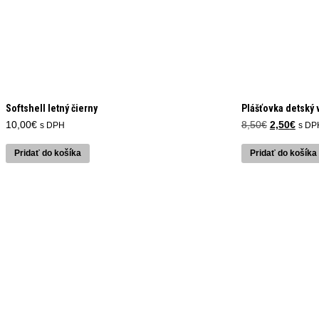
Softshell letný čierny
Plášťovka detský 
Pôvodná
Aktu
10,00
€
8,50
€
2,50
€
s DPH
s DP
cena
cena
bola:
je:
Pridať do košíka
Pridať do košíka
8,50€.
2,50€