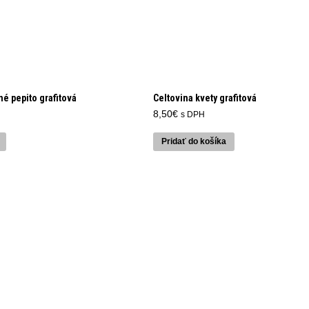
né pepito grafitová
Celtovina kvety grafitová
8,50
€
s DPH
Pridať do košíka