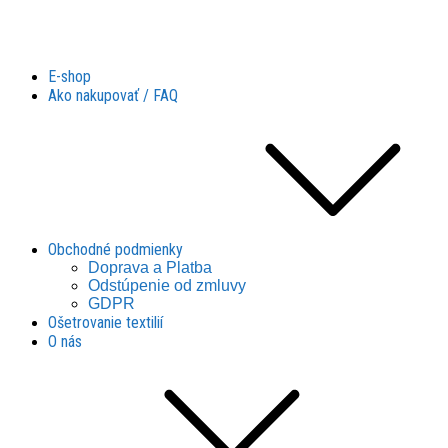
Látky Husár
Látky Husár
E-shop
Ako nakupovať / FAQ
Obchodné podmienky
Doprava a Platba
Odstúpenie od zmluvy
GDPR
Ošetrovanie textilií
O nás