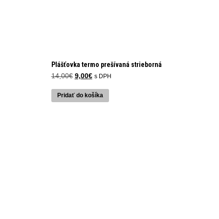
Plášťovka termo prešívaná strieborná
Pôvodná
Aktuálna
14,00
€
9,00
€
s DPH
cena
cena
bola:
je:
Pridať do košíka
14,00€.
9,00€.