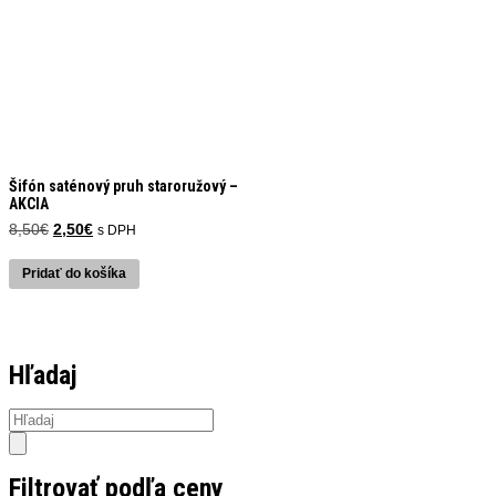
Šifón saténový pruh staroružový –
AKCIA
Pôvodná
Aktuálna
8,50
€
2,50
€
s DPH
cena
cena
bola:
je:
Pridať do košíka
8,50€.
2,50€.
Hľadaj
Products
search
Filtrovať podľa ceny