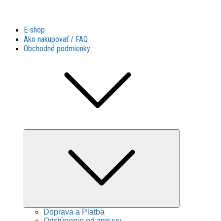
Látky Husár
Látky Husár
E-shop
Ako nakupovať / FAQ
Obchodné podmienky
Expand
child
menu
Doprava a Platba
Odstúpenie od zmluvy