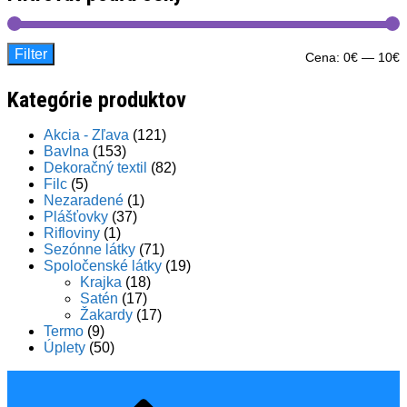
Filter
M
M
Cena:
0€
—
10€
c
c
Kategórie produktov
Akcia - Zľava
(121)
Bavlna
(153)
Dekoračný textil
(82)
Filc
(5)
Nezaradené
(1)
Plášťovky
(37)
Rifloviny
(1)
Sezónne látky
(71)
Spoločenské látky
(19)
Krajka
(18)
Satén
(17)
Žakardy
(17)
Termo
(9)
Úplety
(50)