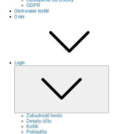
GDPR
Ošetrovanie textilií
O nás
Login
Expand
child
menu
Zabudnuté heslo
Detaily účtu
Košík
Pokladňa