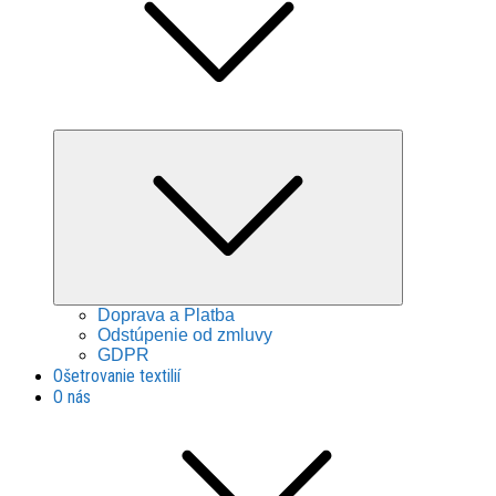
Expand
child
menu
Doprava a Platba
Odstúpenie od zmluvy
GDPR
Ošetrovanie textilií
O nás