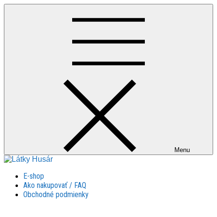
Skip
to
content
Menu
Látky Husár
Látky Husár
E-shop
Ako nakupovať / FAQ
Obchodné podmienky