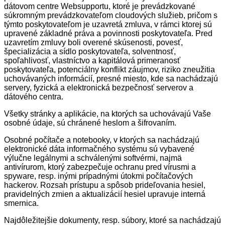
dátovom centre Websupportu, ktoré je prevádzkované
súkromným prevádzkovateľom cloudových služieb, pričom s
týmto poskytovateľom je uzavretá zmluva, v rámci ktorej sú
upravené základné práva a povinnosti poskytovateľa. Pred
uzavretím zmluvy boli overené skúsenosti, povesť,
špecializácia a sídlo poskytovateľa, solventnosť,
spoľahlivosť, vlastníctvo a kapitálová primeranosť
poskytovateľa, potenciálny konflikt záujmov, riziko zneužitia
uchovávaných informácií, presné miesto, kde sa nachádzajú
servery, fyzická a elektronická bezpečnosť serverov a
dátového centra.
Všetky stránky a aplikácie, na ktorých sa uchovávajú Vaše
osobné údaje, sú chránené heslom a šifrovaním.
Osobné počítače a notebooky, v ktorých sa nachádzajú
elektronické dáta informačného systému sú vybavené
výlučne legálnymi a schválenými softvérmi, najmä
antivírurom, ktorý zabezpečuje ochranu pred vírusmi a
spyware, resp. inými prípadnými útokmi počítačových
hackerov. Rozsah prístupu a spôsob prideľovania hesiel,
pravidelných zmien a aktualizácií hesiel upravuje interná
smernica.
Najdôležitejšie dokumenty, resp. súbory, ktoré sa nachádzajú