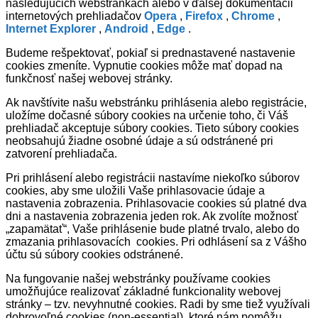
nasledujúcich webstránkach alebo v ďalšej dokumentácii
internetových prehliadačov
Opera
,
Firefox
,
Chrome
,
Internet Explorer
,
Android
,
Edge
.
Budeme rešpektovať, pokiaľ si prednastavené nastavenie
cookies zmeníte. Vypnutie cookies môže mať dopad na
funkčnosť našej webovej stránky.
Ak navštívite našu webstránku prihlásenia alebo registrácie,
uložíme dočasné súbory cookies na určenie toho, či Váš
prehliadač akceptuje súbory cookies. Tieto súbory cookies
neobsahujú žiadne osobné údaje a sú odstránené pri
zatvorení prehliadača.
Pri prihlásení alebo registrácii nastavíme niekoľko súborov
cookies, aby sme uložili Vaše prihlasovacie údaje a
nastavenia zobrazenia. Prihlasovacie cookies sú platné dva
dni a nastavenia zobrazenia jeden rok. Ak zvolíte možnosť
„zapamätať“, Vaše prihlásenie bude platné trvalo, alebo do
zmazania prihlasovacích cookies. Pri odhlásení sa z Vášho
účtu sú súbory cookies odstránené.
Na fungovanie našej webstránky používame cookies
umožňujúce realizovať základné funkcionality webovej
stránky – tzv. nevyhnutné cookies. Radi by sme tiež využívali
dobrovoľné cookies (non-essential), ktoré nám pomôžu