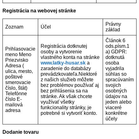
Registrácia na webovej stránke
Právny
Zoznam
Účel
základ
Článok 6
Registrácia dotknutej
ods.písm.1
Prihlasovacie
osoby a vytvorenie
a) GDPR:
meno Meno
vlastného konta na stránke
dotknutá
Priezvisko
www.latky-husar.sk
a
osoba
Adresa (
zaradenie do databázy
vyjadrila
ulica, mesto,
prevádzkovateľa.Niektoré
súhlas so
poštové
z našich služieb môžete
spracúvaním
smerovacie
bez problémov používať aj
svojich
číslo, štát)
bez prihlásenia sa na
osobných
Telefónne
stránke. Ak však chcete
údajov na
číslo E-
využívať všetky
jeden alebo
mailová
funkcionality stránky, je
viaceré
adresa
potrebné si vytvoriť konto.
konkrétne
účely
Dodanie tovaru