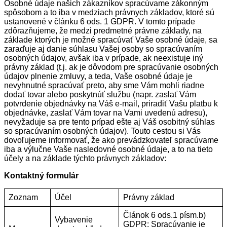
Osobné údaje našich zákazníkov spracúvame zákonným
spôsobom a to iba v medziach právnych základov, ktoré sú
ustanovené v článku 6 ods. 1 GDPR. V tomto prípade
zdôrazňujeme, že medzi predmetné právne základy, na
základe ktorých je možné spracúvať Vaše osobné údaje, sa
zaraďuje aj danie súhlasu Vašej osoby so spracúvaním
osobných údajov, avšak iba v prípade, ak neexistuje iný
právny základ (t.j. ak je dôvodom pre spracúvanie osobných
údajov plnenie zmluvy, a teda, Vaše osobné údaje je
nevyhnutné spracúvať preto, aby sme Vám mohli riadne
dodať tovar alebo poskytnúť službu (napr. zaslať Vám
potvrdenie objednávky na Váš e-mail, priradiť Vašu platbu k
objednávke, zaslať Vám tovar na Vami uvedenú adresu),
nevyžaduje sa pre tento prípad ešte aj Váš osobitný súhlas
so spracúvaním osobných údajov). Touto cestou si Vás
dovoľujeme informovať, že ako prevádzkovateľ spracúvame
iba a výlučne Vaše nasledovné osobné údaje, a to na tieto
účely a na základe týchto právnych základov:
Kontaktný formulár
Zoznam
Účel
Právny základ
Článok 6 ods.1 písm.b)
Vybavenie
GDPR: Spracúvanie je