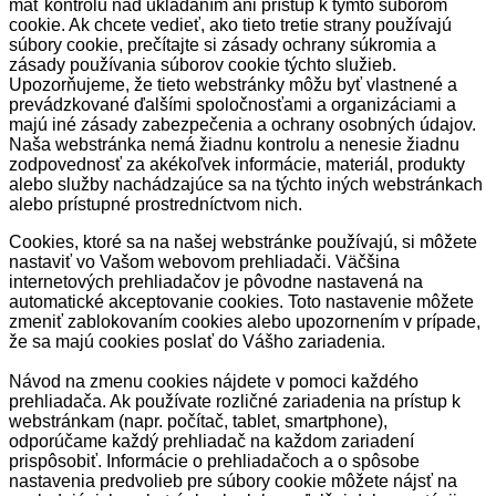
mať kontrolu nad ukladaním ani prístup k týmto súborom
cookie. Ak chcete vedieť, ako tieto tretie strany používajú
súbory cookie, prečítajte si zásady ochrany súkromia a
zásady používania súborov cookie týchto služieb.
Upozorňujeme, že tieto webstránky môžu byť vlastnené a
prevádzkované ďalšími spoločnosťami a organizáciami a
majú iné zásady zabezpečenia a ochrany osobných údajov.
Naša webstránka nemá žiadnu kontrolu a nenesie žiadnu
zodpovednosť za akékoľvek informácie, materiál, produkty
alebo služby nachádzajúce sa na týchto iných webstránkach
alebo prístupné prostredníctvom nich.
Cookies, ktoré sa na našej webstránke používajú, si môžete
nastaviť vo Vašom webovom prehliadači. Väčšina
internetových prehliadačov je pôvodne nastavená na
automatické akceptovanie cookies. Toto nastavenie môžete
zmeniť zablokovaním cookies alebo upozornením v prípade,
že sa majú cookies poslať do Vášho zariadenia.
Návod na zmenu cookies nájdete v pomoci každého
prehliadača. Ak používate rozličné zariadenia na prístup k
webstránkam (napr. počítač, tablet, smartphone),
odporúčame každý prehliadač na každom zariadení
prispôsobiť. Informácie o prehliadačoch a o spôsobe
nastavenia predvolieb pre súbory cookie môžete nájsť na