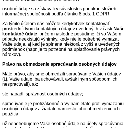
osobné údaje sa získavali v súvislosti s ponukou služieb
informačnej spoločnosti podľa článku 8 ods. 1 GDPR.
Za týmto účelom nás môžete kedykoľvek kontaktovať
prostredníctvom kontaktných údajov uvedených v časti
Naše
kontaktné údaje
, pričom následne posúdime, či vo Vašom
prípade neexistujú výnimky, kedy nie je potrebné vymazať
Vaše údaje, aj keď je splnená niektorá z vyššie uvedených
podmienok (napr. je to potrebné na uplatňovanie právnych
nárokov).
Právo na obmedzenie spracúvania osobných údajov
Máte právo, aby sme obmedzili spracúvanie Vašich údajov
(t.j. Vaše údaje iba uchovávali, avšak iným spôsobom ich
nespracúvali), ak:
ste napadli správnosť osobných údajov;
spracúvanie je protizákonné a Vy namietate proti vymazaniu
osobných údajov a žiadate namiesto toho obmedzenie ich
použitia;
už nepotrebujeme Vaše osobné údaje na účely spracúvania,