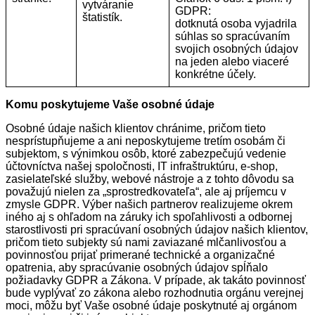
vytváranie
GDPR:
štatistík.
dotknutá osoba vyjadrila
súhlas so spracúvaním
svojich osobných údajov
na jeden alebo viaceré
konkrétne účely.
Komu poskytujeme Vaše osobné údaje
Osobné údaje našich klientov chránime, pričom tieto
nesprístupňujeme a ani neposkytujeme tretím osobám či
subjektom, s výnimkou osôb, ktoré zabezpečujú vedenie
účtovníctva našej spoločnosti, IT infraštruktúru, e-shop,
zasielateľské služby, webové nástroje a z tohto dôvodu sa
považujú nielen za „sprostredkovateľa“, ale aj príjemcu v
zmysle GDPR. Výber našich partnerov realizujeme okrem
iného aj s ohľadom na záruky ich spoľahlivosti a odbornej
starostlivosti pri spracúvaní osobných údajov našich klientov,
pričom tieto subjekty sú nami zaviazané mlčanlivosťou a
povinnosťou prijať primerané technické a organizačné
opatrenia, aby spracúvanie osobných údajov spĺňalo
požiadavky GDPR a Zákona. V prípade, ak takáto povinnosť
bude vyplývať zo zákona alebo rozhodnutia orgánu verejnej
moci, môžu byť Vaše osobné údaje poskytnuté aj orgánom