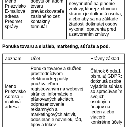
Meno
dopytu ohľadom
nevyhnutné na plnenie
Priezvisko
tovaru
zmluvy, ktorej zmluvnou
E-mailová
prevádzkovateľa
stranou je dotknutá osoba,
adresa
zaslaného cez
alebo aby sa na základe
Predmet
kontaktný
žiadosti dotknutej osoby
správy
formulár
vykonali opatrenia pred
uzatvorením zmluvy
Ponuka tovaru a služieb, marketing, súťaže a pod.
Zoznam
Účel
Právny základ
Ponuka tovarov a služieb
Článok 6 ods.1
prostredníctvom
písm. a) GDPR:
elektronickej pošty
dotknutá osoba
používateľom
Meno
vyjadrila súhlas
registrovaným na webovej
Priezvisko
so spracúvaním
stránke, informácie o
Adresa E-
svojich
plánovaných akciách,
mailová
osobných
odprezentovanie
adresa
údajov na
reklamných a
jeden alebo
marketingových aktivít,
viaceré
odosielanie noviniek, rád,
konkrétne účely
tipov a trikov