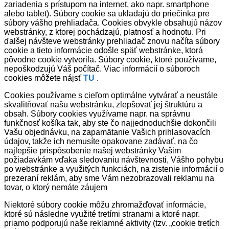
zariadenia s prístupom na internet, ako napr. smartphone
alebo tablet). Súbory cookie sa ukladajú do priečinka pre
súbory vášho prehliadača. Cookies obvykle obsahujú názov
webstránky, z ktorej pochádzajú, platnosť a hodnotu. Pri
ďalšej návšteve webstránky prehliadač znovu načíta súbory
cookie a tieto informácie odošle späť webstránke, ktorá
pôvodne cookie vytvorila. Súbory cookie, ktoré používame,
nepoškodzujú Váš počítač. Viac informácií o súboroch
cookies môžete nájsť
TU
.
Cookies používame s cieľom optimálne vytvárať a neustále
skvalitňovať našu webstránku, zlepšovať jej štruktúru a
obsah. Súbory cookies využívame napr. na správnu
funkčnosť košíka tak, aby ste čo najjednoduchšie dokončili
Vašu objednávku, na zapamätanie Vašich prihlasovacích
údajov, takže ich nemusíte opakovane zadávať, na čo
najlepšie prispôsobenie našej webstránky Vašim
požiadavkám vďaka sledovaniu návštevnosti, Vášho pohybu
po webstránke a využitých funkciách, na zistenie informácií o
prezeraní reklám, aby sme Vám nezobrazovali reklamu na
tovar, o ktorý nemáte záujem
Niektoré súbory cookie môžu zhromažďovať informácie,
ktoré sú následne využité tretími stranami a ktoré napr.
priamo podporujú naše reklamné aktivity (tzv. „cookie tretích