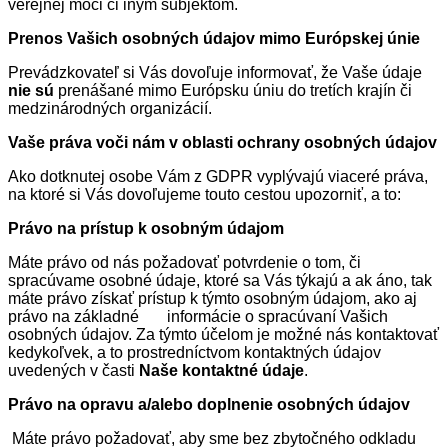
verejnej moci či iným subjektom.
Prenos Vašich osobných údajov mimo Európskej únie
Prevádzkovateľ si Vás dovoľuje informovať, že Vaše údaje
nie sú
prenášané mimo Európsku úniu do tretích krajín či
medzinárodných organizácií.
Vaše práva voči nám v oblasti ochrany osobných údajov
Ako dotknutej osobe Vám z GDPR vyplývajú viaceré práva,
na ktoré si Vás dovoľujeme touto cestou upozorniť, a to:
Právo na prístup k osobným údajom
Máte právo od nás požadovať potvrdenie o tom, či
spracúvame osobné údaje, ktoré sa Vás týkajú a ak áno, tak
máte právo získať prístup k týmto osobným údajom, ako aj
právo na základné informácie o spracúvaní Vašich
osobných údajov. Za týmto účelom je možné nás kontaktovať
kedykoľvek, a to prostredníctvom kontaktných údajov
uvedených v časti
Naše kontaktné údaje
.
Právo na opravu a/alebo doplnenie osobných údajov
Máte právo požadovať, aby sme bez zbytočného odkladu