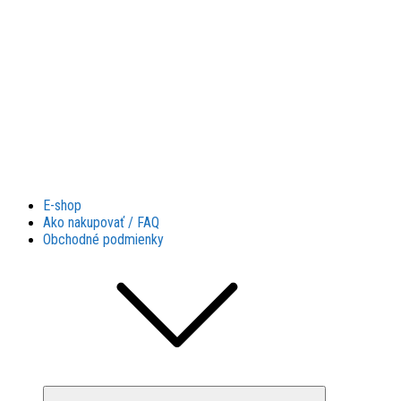
Látky Husár
Látky Husár
E-shop
Ako nakupovať / FAQ
Obchodné podmienky
Collapse