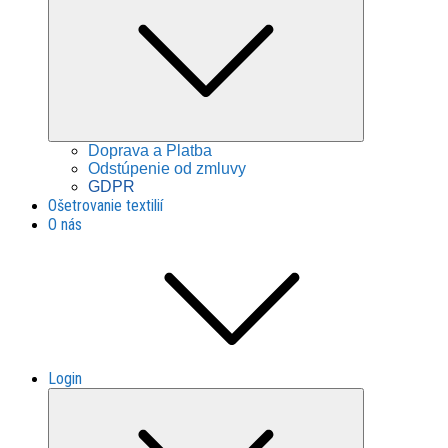
child
menu
Doprava a Platba
Odstúpenie od zmluvy
GDPR
Ošetrovanie textilií
O nás
Login
Expand
child
menu