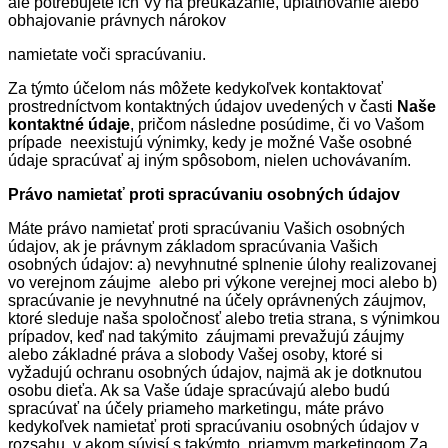
ale potrebujete ich Vy na preukázanie, uplatňovanie alebo
obhajovanie právnych nárokov
namietate voči spracúvaniu.
Za týmto účelom nás môžete kedykoľvek kontaktovať
prostredníctvom kontaktných údajov uvedených v časti
Naše
kontaktné údaje
, pričom následne posúdime, či vo Vašom
prípade neexistujú výnimky, kedy je možné Vaše osobné
údaje spracúvať aj iným spôsobom, nielen uchovávaním.
Právo namietať proti spracúvaniu osobných údajov
Máte právo namietať proti spracúvaniu Vašich osobných
údajov, ak je právnym základom spracúvania Vašich
osobných údajov: a) nevyhnutné splnenie úlohy realizovanej
vo verejnom záujme alebo pri výkone verejnej moci alebo b)
spracúvanie je nevyhnutné na účely oprávnených záujmov,
ktoré sleduje naša spoločnosť alebo tretia strana, s výnimkou
prípadov, keď nad takýmito záujmami prevažujú záujmy
alebo základné práva a slobody Vašej osoby, ktoré si
vyžadujú ochranu osobných údajov, najmä ak je dotknutou
osobu dieťa. Ak sa Vaše údaje spracúvajú alebo budú
spracúvať na účely priameho marketingu, máte právo
kedykoľvek namietať proti spracúvaniu osobných údajov v
rozsahu, v akom súvisí s takýmto priamym marketingom.Za