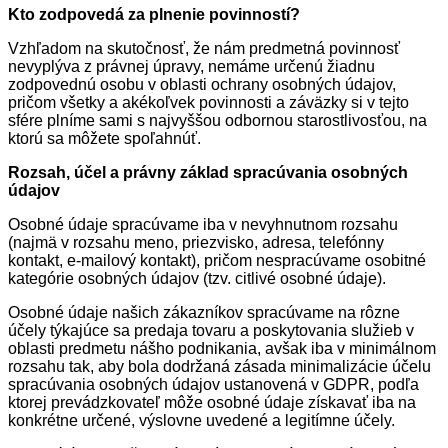
Kto zodpovedá za plnenie povinností?
Vzhľadom na skutočnosť, že nám predmetná povinnosť
nevyplýva z právnej úpravy, nemáme určenú žiadnu
zodpovednú osobu v oblasti ochrany osobných údajov,
pričom všetky a akékoľvek povinnosti a záväzky si v tejto
sfére plníme sami s najvyššou odbornou starostlivosťou, na
ktorú sa môžete spoľahnúť.
Rozsah, účel a právny základ spracúvania osobných
údajov
Osobné údaje spracúvame iba v nevyhnutnom rozsahu
(najmä v rozsahu meno, priezvisko, adresa, telefónny
kontakt, e-mailový kontakt), pričom nespracúvame osobitné
kategórie osobných údajov (tzv. citlivé osobné údaje).
Osobné údaje našich zákazníkov spracúvame na rôzne
účely týkajúce sa predaja tovaru a poskytovania služieb v
oblasti predmetu nášho podnikania, avšak iba v minimálnom
rozsahu tak, aby bola dodržaná zásada minimalizácie účelu
spracúvania osobných údajov ustanovená v GDPR, podľa
ktorej prevádzkovateľ môže osobné údaje získavať iba na
konkrétne určené, výslovne uvedené a legitímne účely.