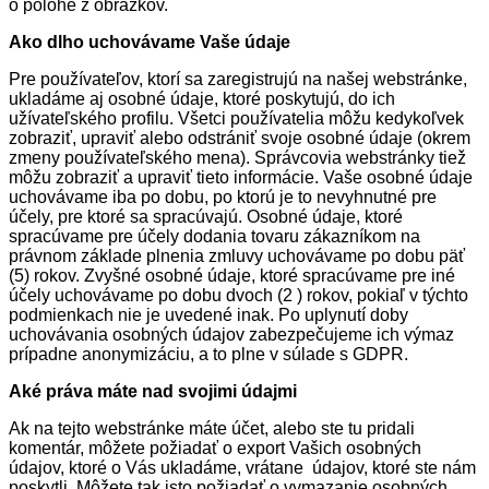
o polohe z obrázkov.
Ako dlho uchovávame Vaše údaje
Pre používateľov, ktorí sa zaregistrujú na našej webstránke,
ukladáme aj osobné údaje, ktoré poskytujú, do ich
užívateľského profilu. Všetci používatelia môžu kedykoľvek
zobraziť, upraviť alebo odstrániť svoje osobné údaje (okrem
zmeny používateľského mena). Správcovia webstránky tiež
môžu zobraziť a upraviť tieto informácie. Vaše osobné údaje
uchovávame iba po dobu, po ktorú je to nevyhnutné pre
účely, pre ktoré sa spracúvajú. Osobné údaje, ktoré
spracúvame pre účely dodania tovaru zákazníkom na
právnom základe plnenia zmluvy uchovávame po dobu päť
(5) rokov. Zvyšné osobné údaje, ktoré spracúvame pre iné
účely uchovávame po dobu dvoch (2 ) rokov, pokiaľ v týchto
podmienkach nie je uvedené inak. Po uplynutí doby
uchovávania osobných údajov zabezpečujeme ich výmaz
prípadne anonymizáciu, a to plne v súlade s GDPR.
Aké práva máte nad svojimi údajmi
Ak na tejto webstránke máte účet, alebo ste tu pridali
komentár, môžete požiadať o export Vašich osobných
údajov, ktoré o Vás ukladáme, vrátane údajov, ktoré ste nám
poskytli. Môžete tak isto požiadať o vymazanie osobných