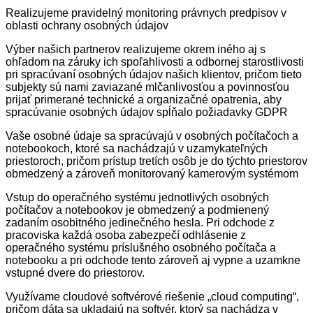
Realizujeme pravidelný monitoring právnych predpisov v
oblasti ochrany osobných údajov
Výber našich partnerov realizujeme okrem iného aj s
ohľadom na záruky ich spoľahlivosti a odbornej starostlivosti
pri spracúvaní osobných údajov našich klientov, pričom tieto
subjekty sú nami zaviazané mlčanlivosťou a povinnosťou
prijať primerané technické a organizačné opatrenia, aby
spracúvanie osobných údajov spĺňalo požiadavky GDPR
Vaše osobné údaje sa spracúvajú v osobných počítačoch a
notebookoch, ktoré sa nachádzajú v uzamykateľných
priestoroch, pričom prístup tretích osôb je do týchto priestorov
obmedzený a zároveň monitorovaný kamerovým systémom
Vstup do operačného systému jednotlivých osobných
počítačov a notebookov je obmedzený a podmienený
zadaním osobitného jedinečného hesla. Pri odchode z
pracoviska každá osoba zabezpečí odhlásenie z
operačného systému príslušného osobného počítača a
notebooku a pri odchode tento zároveň aj vypne a uzamkne
vstupné dvere do priestorov.
Využívame cloudové softvérové riešenie „cloud computing“,
pričom dáta sa ukladajú na softvér, ktorý sa nachádza v