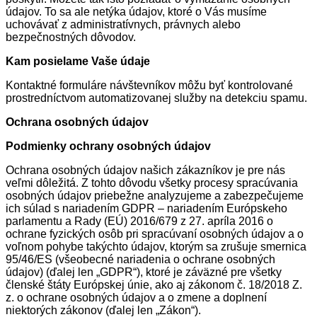
údajov. To sa ale netýka údajov, ktoré o Vás musíme
uchovávať z administratívnych, právnych alebo
bezpečnostných dôvodov.
Kam posielame Vaše údaje
Kontaktné formuláre návštevníkov môžu byť kontrolované
prostredníctvom automatizovanej služby na detekciu spamu.
Ochrana osobných údajov
Podmienky ochrany osobných údajov
Ochrana osobných údajov našich zákazníkov je pre nás
veľmi dôležitá. Z tohto dôvodu všetky procesy spracúvania
osobných údajov priebežne analyzujeme a zabezpečujeme
ich súlad s nariadením GDPR – nariadením Európskeho
parlamentu a Rady (EÚ) 2016/679 z 27. apríla 2016 o
ochrane fyzických osôb pri spracúvaní osobných údajov a o
voľnom pohybe takýchto údajov, ktorým sa zrušuje smernica
95/46/ES (všeobecné nariadenia o ochrane osobných
údajov) (ďalej len „GDPR“), ktoré je záväzné pre všetky
členské štáty Európskej únie, ako aj zákonom č. 18/2018 Z.
z. o ochrane osobných údajov a o zmene a doplnení
niektorých zákonov (ďalej len „Zákon“).