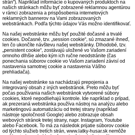
strán“). Napríklad informácie o kupovaných produktoch na
našich stránkach môžu byť zobrazené reklamnou agentúrou
v rámci zobrazenia a prispôsobenia internetových
reklamných bannerov na Vami zobrazovaných
webstránkach. Podľa týchto údajov Vás možno identifikovať.
Na našej webstránke môžu byť použité dočasné a trvalé
cookies. Dočasné, tzv. „session cookie“, sú zmazané ihneď,
len čo ukončíte návštevu našej webstránky. Dlhodobé, tzv.
„persistent cookie“, zostávajú uložené vo Vašom zariadení
omnoho dlhšie alebo kým ich ručne neodstránite (čas
ponechania súborov cookie vo Vašom zariadení závisí od
nastavenia samotnej cookie a nastavenia Vášho
prehliadača).
Na našej webstránke sa nachádzajú prepojenia a
integrovaný obsah z iných webstránok. Preto môžu byť
počas používania našich webstránok vytvorené súbory
cookies, ktoré nepodliehajú kontrole. Ide napríklad o prípad,
ak prezeraná webstránka používa nástroj na analýzu alebo
marketingovú automatizáciu od tretej strany (napríklad
nástroje spoločností Google) alebo zobrazuje obsah
webových stránok tretej strany, napr. Instagram, Youtube
alebo Facebook. To má za následok prijatie súborov cookie
od týchto služieb tretích strán, www.latky-husar.sk nemôže