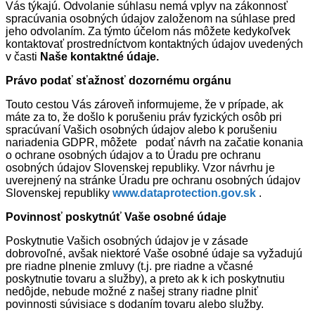
Vás týkajú. Odvolanie súhlasu nemá vplyv na zákonnosť
spracúvania osobných údajov založenom na súhlase pred
jeho odvolaním. Za týmto účelom nás môžete kedykoľvek
kontaktovať prostredníctvom kontaktných údajov uvedených
v časti
Naše kontaktné údaje.
Právo podať sťažnosť dozornému orgánu
Touto cestou Vás zároveň informujeme, že v prípade, ak
máte za to, že došlo k porušeniu práv fyzických osôb pri
spracúvaní Vašich osobných údajov alebo k porušeniu
nariadenia GDPR, môžete podať návrh na začatie konania
o ochrane osobných údajov a to Úradu pre ochranu
osobných údajov Slovenskej republiky. Vzor návrhu je
uverejnený na stránke Úradu pre ochranu osobných údajov
Slovenskej republiky
www.dataprotection.gov.sk
.
Povinnosť poskytnúť Vaše osobné údaje
Poskytnutie Vašich osobných údajov je v zásade
dobrovoľné, avšak niektoré Vaše osobné údaje sa vyžadujú
pre riadne plnenie zmluvy (t.j. pre riadne a včasné
poskytnutie tovaru a služby), a preto ak k ich poskytnutiu
nedôjde, nebude možné z našej strany riadne plniť
povinnosti súvisiace s dodaním tovaru alebo služby.