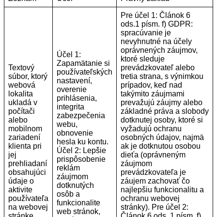
Pre účel 1: Článok 6
ods.1 písm. f) GDPR:
spracúvanie je
nevyhnutné na účely
oprávnených záujmov,
Účel 1:
ktoré sleduje
Zapamätanie si
Textový
prevádzkovateľ alebo
používateľských
súbor, ktorý
tretia strana, s výnimkou
nastavení,
webová
prípadov, keď nad
overenie
lokalita
takýmito záujmami
prihlásenia,
ukladá v
prevažujú záujmy alebo
integrita
počítači
základné práva a slobody
zabezpečenia
alebo
dotknutej osoby, ktoré si
webu,
mobilnom
vyžadujú ochranu
obnovenie
zariadení
osobných údajov, najmä
hesla ku kontu.
klienta pri
ak je dotknutou osobou
Účel 2: Lepšie
jej
dieťa (oprávneným
prispôsobenie
prehliadaní
záujmom
reklám
obsahujúci
prevádzkovateľa je
záujmom
údaje o
záujem zachovať čo
dotknutých
aktivite
najlepšiu funkcionalitu a
osôb a
používateľa
ochranu webovej
funkcionalite
na webovej
stránky). Pre účel 2:
web stránok,
stránke.
Článok 6 ods. 1 písm. f)