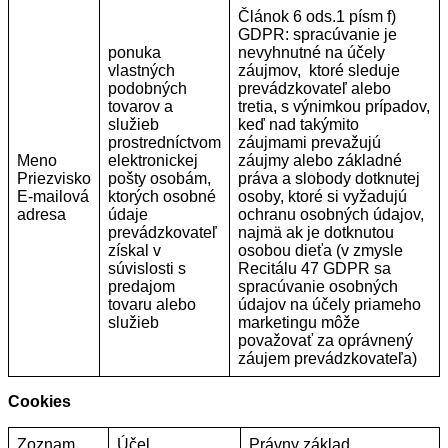
Článok 6 ods.1 písm f)
GDPR: spracúvanie je
ponuka
nevyhnutné na účely
vlastných
záujmov, ktoré sleduje
podobných
prevádzkovateľ alebo
tovarov a
tretia, s výnimkou prípadov,
služieb
keď nad takýmito
prostredníctvom
záujmami prevažujú
Meno
elektronickej
záujmy alebo základné
Priezvisko
pošty osobám,
práva a slobody dotknutej
E-mailová
ktorých osobné
osoby, ktoré si vyžadujú
adresa
údaje
ochranu osobných údajov,
prevádzkovateľ
najmä ak je dotknutou
získal v
osobou dieťa (v zmysle
súvislosti s
Recitálu 47 GDPR sa
predajom
spracúvanie osobných
tovaru alebo
údajov na účely priameho
služieb
marketingu môže
považovať za oprávnený
záujem prevádzkovateľa)
Cookies
Zoznam
Účel
Právny základ