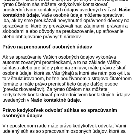
týmto účelom nás môžete kedykoľvek kontaktovať
prostredníctvom kontaktných údajov uvedených v časti
Naše
kontaktné údaje.
Vaše osobné údaje môžeme spracúvať
iba, ak by sme preukázali nevyhnutné oprávnené dôvody na
spracúvanie, ktoré by prevažovali nad záujmami, právami a
slobodami alebo dôvody na preukazovanie, uplatňovanie
alebo obhajovanie právnych nárokov.
Právo na prenosnosť osobných údajov
Ak sa spracúvanie Vašich osobných údajov vykonáva
automatizovanými prostriedkami, a to na základe Vášho
súhlasu alebo pre účely plnenia zmluvy, máte právo získať
osobné údaje, ktoré sa Vás týkajú a ktoré ste nám poskytli, a
to v štruktúrovanom, bežne používanom a strojovo čitateľnom
formáte a máte právo preniesť tieto údaje ďalšej osobe
(prevádzkovateľovi). Za týmto účelom nás môžete
kedykoľvek kontaktovať prostredníctvom kontaktných údajov
uvedených v
Naše kontaktné údaje.
Právo kedykoľvek odvolať súhlas so spracúvaním
osobných údajov
V neposlednom rade máte právo kedykoľvek odvolať Vami
udelený súhlas so spracovaním osobných údajov, ktoré sa