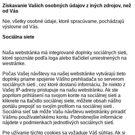
Získavanie Vašich osobných údajov z iných zdrojov, než
od Vás
Nie, všetky osobné údaje, ktoré spracúvame, pochádzajú
výslovne od Vás.
Sociálna siete
Naša webstránka má integrované doplnky sociálnych sieti,
ktoré spoznáte podľa loga alebo tlačidiel umiestnených na
westránke.
Počas Vašej návštevy na našej webstránke vytvárajú tieto
doplnky priame spojenie Vášho prehliadača so serverom
sociálnych sietí , cez ktoré dostanú informáciu, že niekto z
Vašej IP-adresy pristupuje na našu webstránku. Ak ste
popritom prihlásení na svojom konte na sociálnej sieti a
kliknete na tlačidlo sociálnej siete, môžete obsah nášho
portálu prepojiť so svojím profilom na sociálnej sieti .
Sociálna sieť tak môže Vašu návštevu webstránky priradiť
Vášmu používateľskému kontu. Podrobnejšie informácie
nájdete v podmienkach jednotlivých sociálnych sietí.
Pre užívanie týchto cookies sa vyžaduje Váš súhlas. Ak si