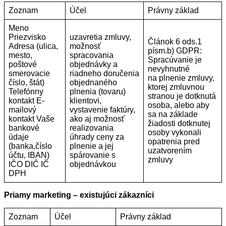
Zoznam
Účel
Právny základ
Meno
Priezvisko
uzavretia zmluvy,
Článok 6 ods.1
Adresa (ulica,
možnosť
písm.b) GDPR:
mesto,
spracovania
Spracúvanie je
poštové
objednávky a
nevyhnutné
smerovacie
riadneho doručenia
na plnenie zmluvy,
číslo, štát)
objednaného
ktorej zmluvnou
Telefónny
plnenia (tovaru)
stranou je dotknutá
kontakt E-
klientovi,
osoba, alebo aby
mailový
vystavenie faktúry,
sa na základe
kontakt Vaše
ako aj možnosť
žiadosti dotknutej
bankové
realizovania
osoby vykonali
údaje
úhrady ceny za
opatrenia pred
(banka,číslo
plnenie a jej
uzatvorením
účtu, IBAN)
spárovanie s
zmluvy
IČO DIČ IČ
objednávkou
DPH
Priamy marketing – existujúci zákazníci
Zoznam
Účel
Právny základ