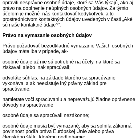
opravili nesprávne osobné údaje, ktoré sa Vás týkajú, ako aj
právo na doplnenie neúplných osobných údajov. Za týmto
účelom je možné nás kontaktovať kedykoľvek, a to
prostredníctvom kontaktných údajov uvedených v časti „Aké
sú naše kontaktné údaje?“.
Právo na vymazanie osobných údajov
Právo požadovať bezodkladné vymazanie Vašich osobných
údajov máte iba v prípade, ak-
osobné údaje už nie sú potrebné na účely, na ktoré sa
získavali alebo inak spracúvali;
odvoláte súhlas, na základe ktorého sa spracúvanie
vykonáva, a ak neexistuje iný právny základ pre
spracúvanie;
namietate voči spracúvaniu a neprevažujú žiadne oprávnené
dôvody na spracúvanie
osobné údaje sa spracúvali nezákonne;
osobné údaje musia byť vymazané, aby sa splnila zákonná
povinnosť podľa práva Európskej Únie alebo práva
členského štátu, ktorému podliehame;