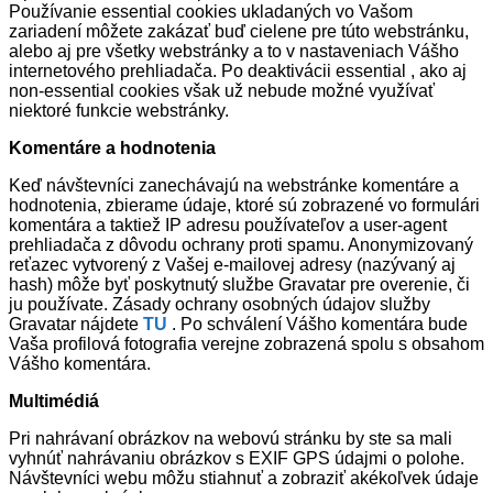
Používanie essential cookies ukladaných vo Vašom
zariadení môžete zakázať buď cielene pre túto webstránku,
alebo aj pre všetky webstránky a to v nastaveniach Vášho
internetového prehliadača. Po deaktivácii essential , ako aj
non-essential cookies však už nebude možné využívať
niektoré funkcie webstránky.
Komentáre a hodnotenia
Keď návštevníci zanechávajú na webstránke komentáre a
hodnotenia, zbierame údaje, ktoré sú zobrazené vo formulári
komentára a taktiež IP adresu používateľov a user-agent
prehliadača z dôvodu ochrany proti spamu. Anonymizovaný
reťazec vytvorený z Vašej e-mailovej adresy (nazývaný aj
hash) môže byť poskytnutý službe Gravatar pre overenie, či
ju používate. Zásady ochrany osobných údajov služby
Gravatar nájdete
TU
. Po schválení Vášho komentára bude
Vaša profilová fotografia verejne zobrazená spolu s obsahom
Vášho komentára.
Multimédiá
Pri nahrávaní obrázkov na webovú stránku by ste sa mali
vyhnúť nahrávaniu obrázkov s EXIF GPS údajmi o polohe.
Návštevníci webu môžu stiahnuť a zobraziť akékoľvek údaje