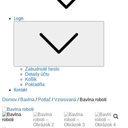
Login
Expand
child
menu
Zabudnuté heslo
Detaily účtu
Košík
Pokladňa
Kontakt
Domov
/
Bavlna
/
Potlač
/
Vzorovaná
/ Bavlna roboti