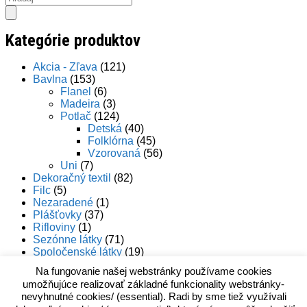
search
Kategórie produktov
Akcia - Zľava
(121)
Bavlna
(153)
Flanel
(6)
Madeira
(3)
Potlač
(124)
Detská
(40)
Folklórna
(45)
Vzorovaná
(56)
Uni
(7)
Dekoračný textil
(82)
Filc
(5)
Nezaradené
(1)
Plášťovky
(37)
Rifloviny
(1)
Sezónne látky
(71)
Spoločenské látky
(19)
Termo
(9)
Na fungovanie našej webstránky používame cookies
Úplety
(50)
umožňujúce realizovať základné funkcionality webstránky-
nevyhnutné cookies/ (essential). Radi by sme tiež využívali