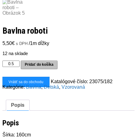
Bavlna roboti
5,50
€
/1m dĺžky
s DPH
12 na sklade
množstvo
Pridať do košíka
Bavlna
roboti
Katalógové číslo:
23075/182
Vrátiť sa do obchodu
Kategórie:
Bavlna
,
Detská
,
Vzorovaná
Popis
Popis
Šírka: 160cm