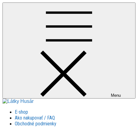
Skip
to
content
Menu
Látky Husár
Látky Husár
E-shop
Ako nakupovať / FAQ
Obchodné podmienky