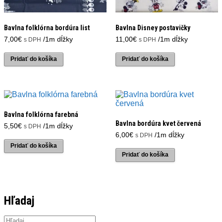
Bavlna folklórna bordúra list
Bavlna Disney postavičky
7,00
€
/1m dĺžky
11,00
€
/1m dĺžky
s DPH
s DPH
Pridať do košíka
Pridať do košíka
Bavlna folklórna farebná
Bavlna bordúra kvet červená
5,50
€
/1m dĺžky
s DPH
6,00
€
/1m dĺžky
s DPH
Pridať do košíka
Pridať do košíka
Hľadaj
Products