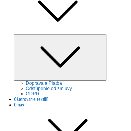
Expand
child
menu
Doprava a Platba
Odstúpenie od zmluvy
GDPR
Ošetrovanie textilií
O nás