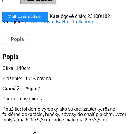
Bavlna
Čičmany
veľké
Katalógové číslo:
23108/182
Vrátiť sa do obchodu
tmavomodrá
Kategórie:
Akcia - Zľava
,
Bavlna
,
Folklórna
Popis
Popis
Šírka: 140cm
Zloženie: 100% bavlna
Gramáž: 125g/m2
Farba: tmavomodrá
Použitie: folklórne výrobky ako sukne, zásterky, rôzne
folklórne dekorácie, hračky, závesy do chalúp a chát…vzor
motýľa má 6,3cx5,3cm, srdce malé má 2,5×3,5cm