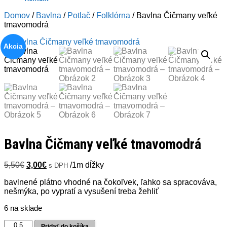
Domov
/
Bavlna
/
Potlač
/
Folklórna
/ Bavlna Čičmany veľké
tmavomodrá
Akcia
Bavlna Čičmany veľké tmavomodrá
Pôvodná
Aktuálna
5,50
€
3,00
€
/1m dĺžky
s DPH
cena
cena
bavlnené plátno vhodné na čokoľvek, ľahko sa spracováva,
bola:
je:
nešmýka, po vypratí a vysušení treba žehliť
5,50€.
3,00€.
6 na sklade
množstvo
Pridať do košíka