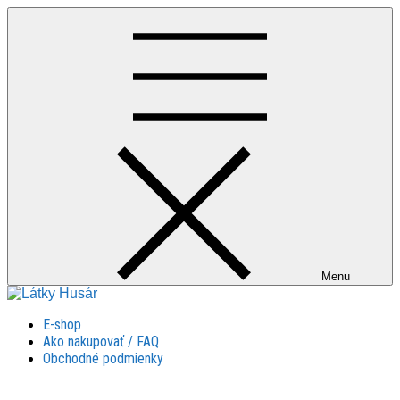
Skip
to
content
Menu
Látky Husár
Látky Husár
E-shop
Ako nakupovať / FAQ
Obchodné podmienky