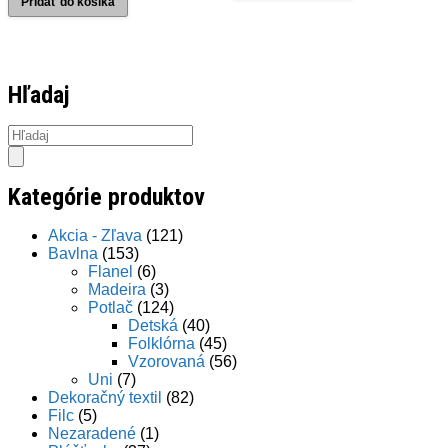
Pridať do košíka
Hľadaj
Products
search
Kategórie produktov
Akcia - Zľava
(121)
Bavlna
(153)
Flanel
(6)
Madeira
(3)
Potlač
(124)
Detská
(40)
Folklórna
(45)
Vzorovaná
(56)
Uni
(7)
Dekoračný textil
(82)
Filc
(5)
Nezaradené
(1)