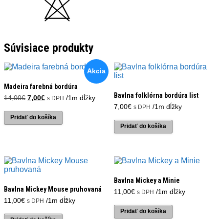
Súvisiace produkty
Akcia
Madeira farebná bordúra
Bavlna folklórna bordúra list
Pôvodná
Aktuálna
14,00
€
7,00
€
/1m dĺžky
s DPH
cena
cena
7,00
€
/1m dĺžky
s DPH
bola:
je:
Pridať do košíka
14,00€.
7,00€.
Pridať do košíka
Bavlna Mickey a Minie
Bavlna Mickey Mouse pruhovaná
11,00
€
/1m dĺžky
s DPH
11,00
€
/1m dĺžky
s DPH
Pridať do košíka