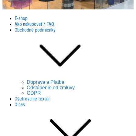
Látky Husár
Látky Husár
E-shop
Ako nakupovať / FAQ
Obchodné podmienky
Doprava a Platba
Odstúpenie od zmluvy
GDPR
Ošetrovanie textilií
O nás