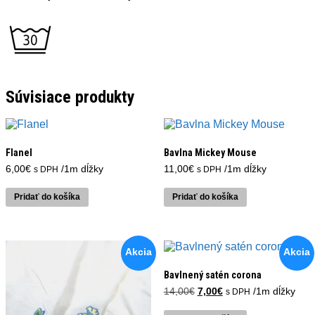
Súvisiace produkty
Flanel
Bavlna Mickey Mouse
6,00
€
/1m dĺžky
11,00
€
/1m dĺžky
s DPH
s DPH
Pridať do košíka
Pridať do košíka
Akcia
Akcia
Bavlnený satén corona
Pôvodná
Aktuálna
14,00
€
7,00
€
/1m dĺžky
s DPH
cena
cena
bola:
je: