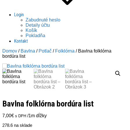
Login
Zabudnuté heslo
Detaily účtu
Košík
Pokladňa
Kontakt
Domov
/
Bavlna
/
Potlač
/
Folklórna
/ Bavlna folklórna
bordúra list
Bavlna folklórna bordúra list
7,00
€
/1m dĺžky
s DPH
278.6 na sklade