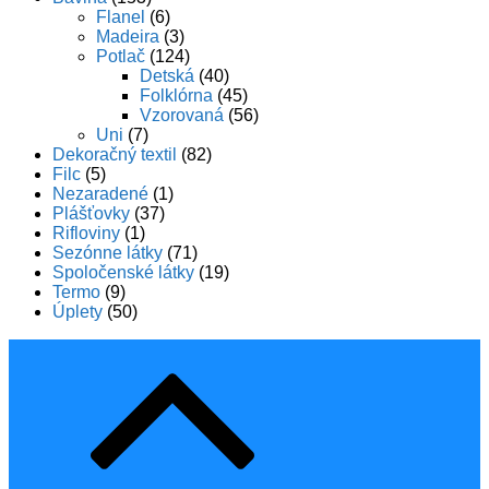
Flanel
(6)
Madeira
(3)
Potlač
(124)
Detská
(40)
Folklórna
(45)
Vzorovaná
(56)
Uni
(7)
Dekoračný textil
(82)
Filc
(5)
Nezaradené
(1)
Plášťovky
(37)
Rifloviny
(1)
Sezónne látky
(71)
Spoločenské látky
(19)
Termo
(9)
Úplety
(50)