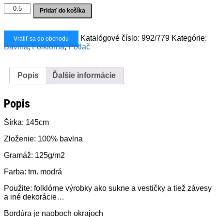
množstvo
Pridať do košíka
Bavlna
folklórna
bordúra
Katalógové číslo:
992/779
Kategórie:
Vrátiť sa do obchodu
list
Bavlna
,
Folklórna
,
Potlač
Popis
Ďalšie informácie
Popis
Šírka: 145cm
Zloženie: 100% bavlna
Gramáž: 125g/m2
Farba: tm. modrá
Použite: folklórne výrobky ako sukne a vestičky a tiež závesy
a iné dekorácie…
Bordúra je naoboch okrajoch