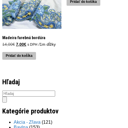
Pridať do košíka
14,00€.
7,00€.
Madeira farebná bordúra
Pôvodná
Aktuálna
14,00
€
7,00
€
/1m dĺžky
s DPH
cena
cena
bola:
je:
Pridať do košíka
14,00€.
7,00€.
Hľadaj
Products
search
Kategórie produktov
Akcia - Zľava
(121)
Bavlna
(153)