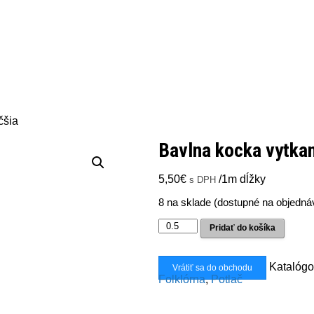
čšia
Bavlna kocka vytka
5,50
€
/1m dĺžky
s DPH
8 na sklade (dostupné na objedná
množstvo
Pridať do košíka
Bavlna
kocka
vytkaná
Katalógo
Vrátiť sa do obchodu
väčšia
Folklórna
,
Potlač