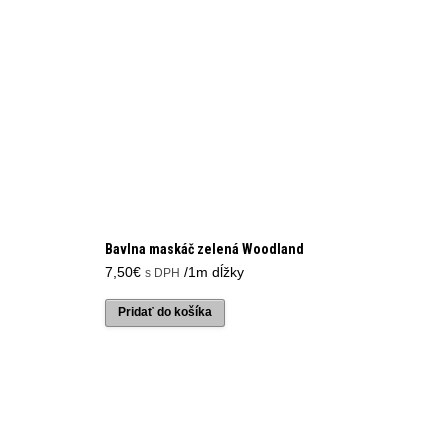
Bavlna maskáč zelená Woodland
7,50
€
/1m dĺžky
s DPH
Pridať do košíka