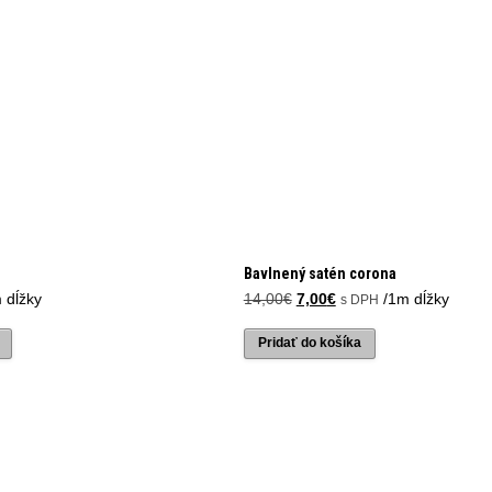
Bavlnený satén corona
Pôvodná
Aktuálna
 dĺžky
14,00
€
7,00
€
/1m dĺžky
s DPH
cena
cena
bola:
je:
Pridať do košíka
14,00€.
7,00€.