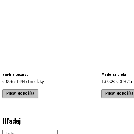
Bavlna pexeso
Madeira biela
6,00
€
/1m dĺžky
13,00
€
/1m
s DPH
s DPH
Pridať do košíka
Pridať do košíka
Hľadaj
Products