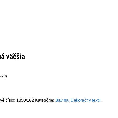
ná väčšia
vku)
vé číslo:
1350/182
Kategórie:
Bavlna
,
Dekoračný textil
,