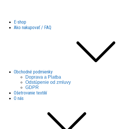
Látky Husár
Látky Husár
E-shop
Ako nakupovať / FAQ
Obchodné podmienky
Doprava a Platba
Odstúpenie od zmluvy
GDPR
Ošetrovanie textilií
O nás