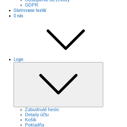
GDPR
Ošetrovanie textilií
O nás
Login
Expand
child
menu
Zabudnuté heslo
Detaily účtu
Košík
Pokladňa