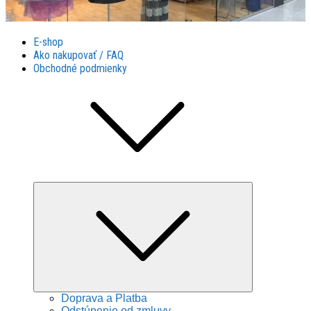
Látky Husár
Látky Husár
E-shop
Ako nakupovať / FAQ
Obchodné podmienky
Expand
child
menu
Doprava a Platba
Odstúpenie od zmluvy