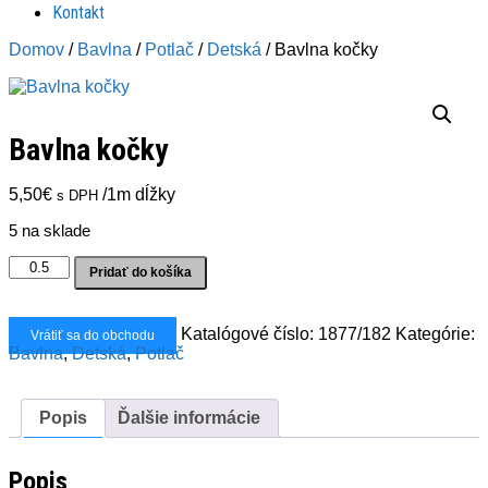
Kontakt
Domov
/
Bavlna
/
Potlač
/
Detská
/ Bavlna kočky
Bavlna kočky
5,50
€
/1m dĺžky
s DPH
5 na sklade
množstvo
Pridať do košíka
Bavlna
kočky
Katalógové číslo:
1877/182
Kategórie:
Vrátiť sa do obchodu
Bavlna
,
Detská
,
Potlač
Popis
Ďalšie informácie
Popis