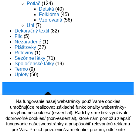
Potlač
(124)
Detská
(40)
Folklórna
(45)
Vzorovaná
(56)
Uni
(7)
Dekoračný textil
(82)
Filc
(5)
Nezaradené
(1)
Plášťovky
(37)
Rifloviny
(1)
Sezónne látky
(71)
Spoločenské látky
(19)
Termo
(9)
Úplety
(50)
Na fungovanie našej webstránky používame cookies
umožňujúce realizovať základné funkcionality webstránky-
nevyhnutné cookies/ (essential). Radi by sme tiež využívali
dobrovoľné cookies/ (non-essential), ktoré nám pomôžu zlepšiť
fungovanie našej webstránky a prispôsobiť relevantnú reklamu
pre Vás. Pre ich povolenie/zamietnutie, prosím, odkliknite