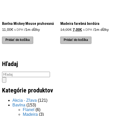
Bavlna Mickey Mouse pruhovaná
Madeira farebná bordúra
Pôvodná
Aktuálna
11,00
€
/1m dĺžky
14,00
€
7,00
€
/1m dĺžky
s DPH
s DPH
cena
cena
bola:
je:
Pridať do košíka
Pridať do košíka
14,00€.
7,00€.
Hľadaj
Products
search
Kategórie produktov
Akcia - Zľava
(121)
Bavlna
(153)
Flanel
(6)
Madeira
(3)