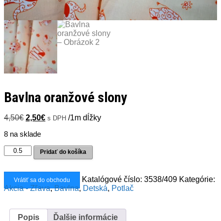
Bavlna oranžové slony
Pôvodná
Aktuálna
4,50
€
2,50
€
/1m dĺžky
s DPH
cena
cena
8 na sklade
bola:
je:
4,50€.
2,50€.
množstvo
Pridať do košíka
Bavlna
oranžové
slony
Katalógové číslo:
3538/409
Kategórie:
Vrátiť sa do obchodu
Akcia - Zľava
,
Bavlna
,
Detská
,
Potlač
Popis
Ďalšie informácie