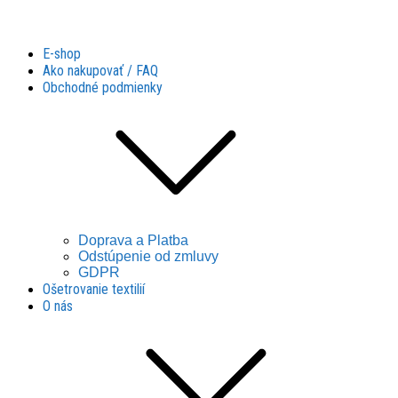
Látky Husár
Látky Husár
E-shop
Ako nakupovať / FAQ
Obchodné podmienky
Doprava a Platba
Odstúpenie od zmluvy
GDPR
Ošetrovanie textilií
O nás