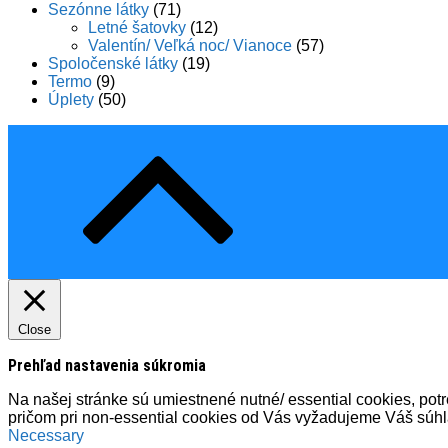
Sezónne látky
(71)
Letné šatovky
(12)
Valentín/ Veľká noc/ Vianoce
(57)
Spoločenské látky
(19)
Termo
(9)
Úplety
(50)
Close
Prehľad nastavenia súkromia
Na našej stránke sú umiestnené nutné/ essential cookies, potre
pričom pri non-essential cookies od Vás vyžadujeme Váš súh
Necessary