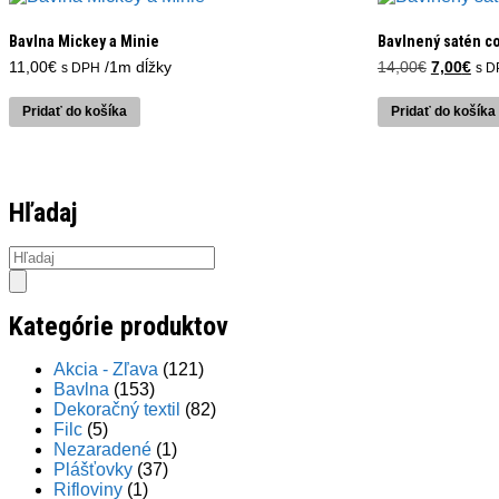
Bavlna Mickey a Minie
Bavlnený satén c
Pôvodná
Akt
11,00
€
/1m dĺžky
14,00
€
7,00
€
s DPH
s D
cena
cen
bola:
je:
Pridať do košíka
Pridať do košíka
14,00€.
7,0
Hľadaj
Products
search
Kategórie produktov
Akcia - Zľava
(121)
Bavlna
(153)
Dekoračný textil
(82)
Filc
(5)
Nezaradené
(1)
Plášťovky
(37)
Rifloviny
(1)