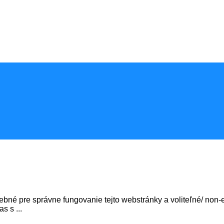
bné pre správne fungovanie tejto webstránky a voliteľné/ non-es
las s
...