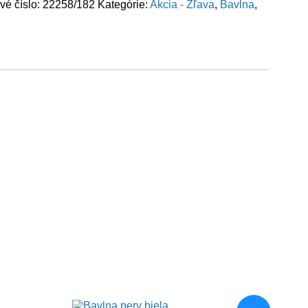
vé číslo:
22258/182
Kategórie:
Akcia - Zľava
,
Bavlna
,