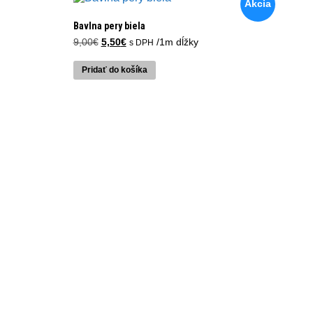
Akcia
Bavlna pery biela
Pôvodná
Aktuálna
9,00
€
5,50
€
/1m dĺžky
s DPH
cena
cena
bola:
je:
Pridať do košíka
9,00€.
5,50€.