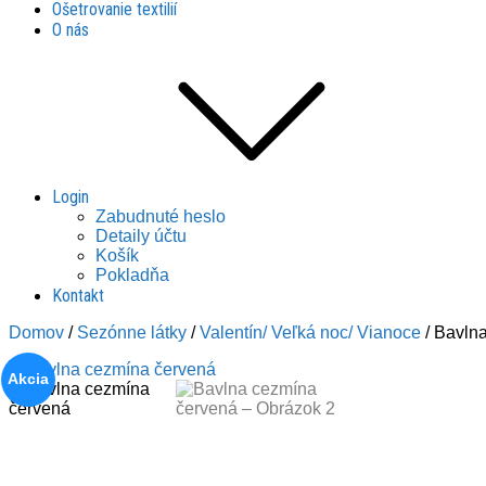
Ošetrovanie textilií
O nás
Login
Zabudnuté heslo
Detaily účtu
Košík
Pokladňa
Kontakt
Domov
/
Sezónne látky
/
Valentín/ Veľká noc/ Vianoce
/ Bavln
Akcia