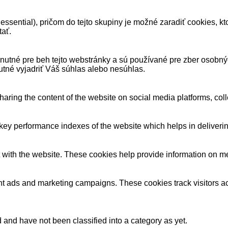
ssential), pričom do tejto skupiny je možné zaradiť cookies, k
tať.
ne nutné pre beh tejto webstránky a sú používané pre zber osobn
utné vyjadriť Váš súhlas alebo nesúhlas.
sharing the content of the website on social media platforms, coll
y performance indexes of the website which helps in delivering a
 with the website. These cookies help provide information on metri
ant ads and marketing campaigns. These cookies track visitors a
and have not been classified into a category as yet.