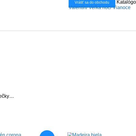
Katalógo
Vrátiť sa do obchodu
Valentín/ Veľká noc/ Vianoce
liečky…