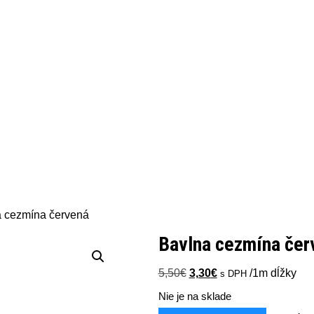
a cezmína červená
Bavlna cezmína čer
Pôvodná
Aktuálna
5,50
€
3,30
€
/1m dĺžky
s DPH
cena
cena
Nie je na sklade
bola:
je:
5,50€.
3,30€.