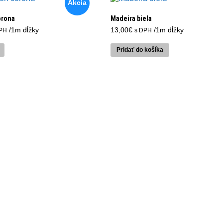
Akcia
orona
Madeira biela
uálna
/1m dĺžky
13,00
€
/1m dĺžky
PH
s DPH
a
Pridať do košíka
0€.