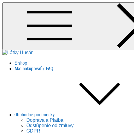
Skip
to
content
Látky Husár
Látky Husár
E-shop
Ako nakupovať / FAQ
Obchodné podmienky
Doprava a Platba
Odstúpenie od zmluvy
GDPR