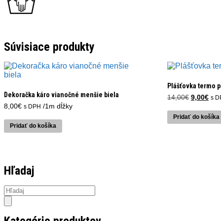
Súvisiace produkty
Plášťovka termo p
Dekoračka káro vianočné menšie biela
Pôvodná
Akt
14,00
€
9,00
€
s D
cena
cen
8,00
€
/1m dĺžky
s DPH
bola:
je:
Pridať do košíka
14,00€.
9,0
Pridať do košíka
Hľadaj
Products
search