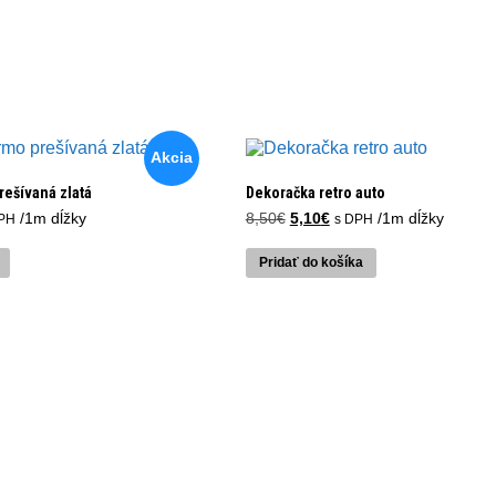
Akcia
rešívaná zlatá
Dekoračka retro auto
uálna
Pôvodná
Aktuálna
/1m dĺžky
8,50
€
5,10
€
/1m dĺžky
PH
s DPH
a
cena
cena
bola:
je:
Pridať do košíka
0€.
8,50€.
5,10€.