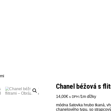
ami
Chanel béžová s fli
14,00
€
/1m dĺžky
s DPH
módna šatovka hrubo tkaná, vho
chanelového typu, so strapco