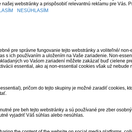
 našej webstránky a prispôsobiť relevantnú reklamu pre Vás. Pre
LASÍM
NESÚHLASÍM
bné pre správne fungovanie tejto webstránky a voliteľné/ non-es
las s ich používaním a uložením na Vaše zariadenie. Non-esse
ukladaných vo Vaśom zariadení môžete zakázať buď cielene pre t
tivácii essential, ako aj non-essential cookies však uź nebude 
ssential), pričom do tejto skupiny je možné zaradiť cookies, k
tať.
ne nutné pre beh tejto webstránky a sú používané pre zber osobn
utné vyjadriť Váš súhlas alebo nesúhlas.
sharing the content of the website on social media platforms, coll