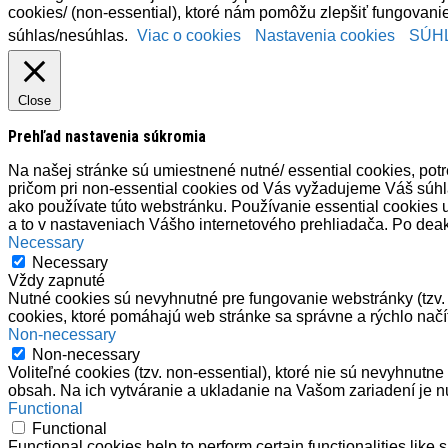
cookies/ (non-essential), ktoré nám pomôžu zlepšiť fungovanie
súhlas/nesúhlas.
Viac o cookies
Nastavenia cookies
SÚH
Close
Prehľad nastavenia súkromia
Na našej stránke sú umiestnené nutné/ essential cookies, potre
pričom pri non-essential cookies od Vás vyžadujeme Váš súh
ako používate túto webstránku. Používanie essential cookies 
a to v nastaveniach Vášho internetového prehliadača. Po deak
Necessary
Necessary
Vždy zapnuté
Nutné cookies sú nevyhnutné pre fungovanie webstránky (tzv. e
cookies, ktoré pomáhajú web stránke sa správne a rýchlo načí
Non-necessary
Non-necessary
Voliteľné cookies (tzv. non-essential), ktoré nie sú nevyhnut
obsah. Na ich vytváranie a ukladanie na Vašom zariadení je n
Functional
Functional
Functional cookies help to perform certain functionalities like 