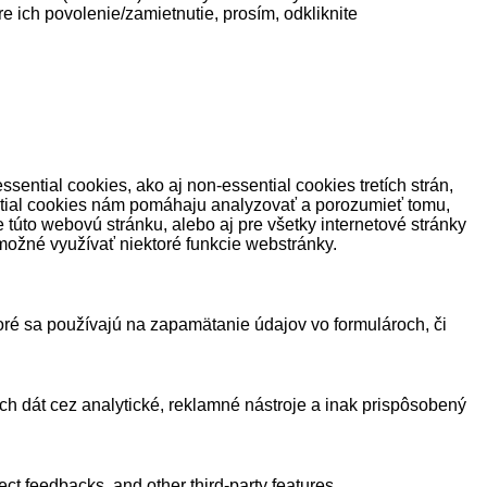
 ich povolenie/zamietnutie, prosím, odkliknite
sential cookies, ako aj non-essential cookies tretích strán,
ntial cookies nám pomáhaju analyzovať a porozumieť tomu,
úto webovú stránku, alebo aj pre všetky internetové stránky
možné využívať niektoré funkcie webstránky.
toré sa používajú na zapamätanie údajov vo formulároch, či
ých dát cez analytické, reklamné nástroje a inak prispôsobený
ect feedbacks, and other third-party features.