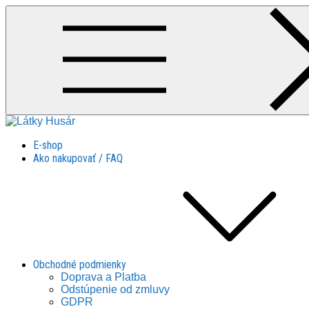
Skip
to
content
Látky Husár
Látky Husár
E-shop
Ako nakupovať / FAQ
Obchodné podmienky
Doprava a Platba
Odstúpenie od zmluvy
GDPR