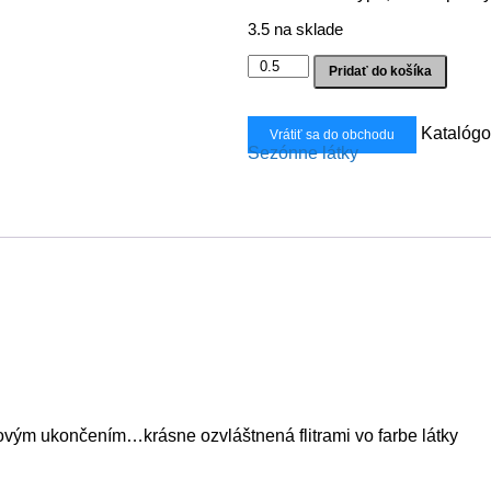
3.5 na sklade
množstvo
Pridať do košíka
Chanel
béžová
s
Katalógo
Vrátiť sa do obchodu
flitrami
Sezónne látky
ovým ukončením…krásne ozvláštnená flitrami vo farbe látky