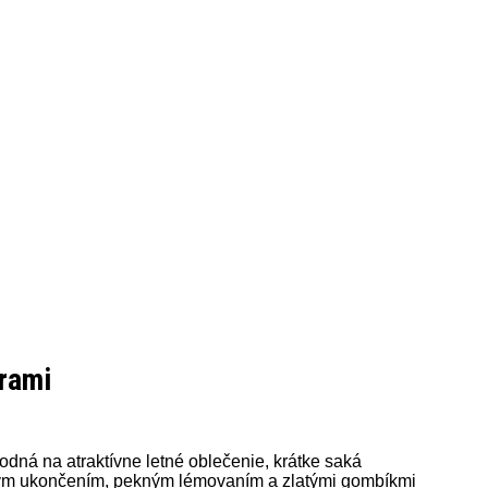
trami
dná na atraktívne letné oblečenie, krátke saká
vým ukončením, pekným lémovaním a zlatými gombíkmi