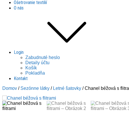
Ošetrovanie textilií
O nás
Login
Zabudnuté heslo
Detaily účtu
Košík
Pokladňa
Kontakt
Domov
/
Sezónne látky
/
Letné šatovky
/ Chanel béžová s flitr