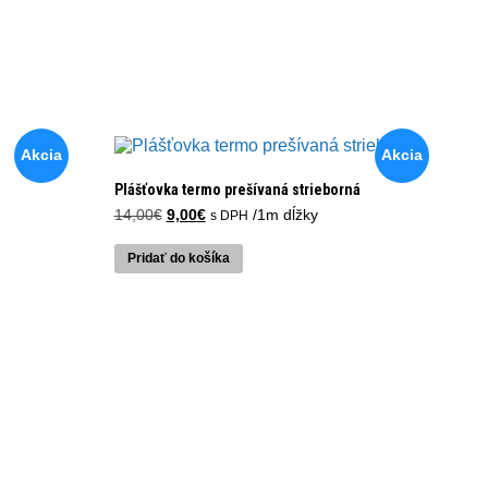
Akcia
Akcia
Plášťovka termo prešívaná strieborná
Pôvodná
Aktuálna
14,00
€
9,00
€
/1m dĺžky
s DPH
cena
cena
bola:
je:
Pridať do košíka
14,00€.
9,00€.