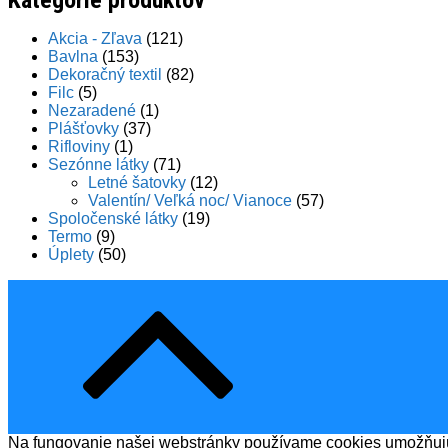
Kategórie produktov
Akcia - Zľava
(121)
Bavlna
(153)
Dekoračný textil
(82)
Filc
(5)
Nezaradené
(1)
Plášťovky
(37)
Rifloviny
(1)
Sezónne látky
(71)
Letné šatovky
(12)
Valentín/ Veľká noc/ Vianoce
(57)
Spoločenské látky
(19)
Termo
(9)
Úplety
(50)
Na fungovanie našej webstránky používame cookies umožňujúce