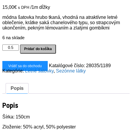
15,00
€
/1m dĺžky
s DPH
módna šatovka hrubo tkaná, vhodná na atraktívne letné
oblečenie, krátke saká chanelového typu, so strapcovým
ukončením, pekným lémovaním a zlatými gombíkmi
6 na sklade
množstvo
Pridať do košíka
Chanel
bielo-
čierna
Katalógové číslo:
28035/1189
Vrátiť sa do obchodu
Kategórie:
Letné šatovky
,
Sezónne látky
Popis
Popis
Šírka: 150cm
Zloženie: 50% acryl, 50% polyester