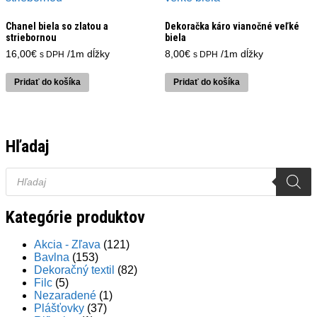
Chanel biela so zlatou a
Dekoračka káro vianočné veľké
striebornou
biela
16,00
€
/1m dĺžky
8,00
€
/1m dĺžky
s DPH
s DPH
Pridať do košíka
Pridať do košíka
Hľadaj
Products
search
Kategórie produktov
Akcia - Zľava
(121)
Bavlna
(153)
Dekoračný textil
(82)
Filc
(5)
Nezaradené
(1)
Plášťovky
(37)