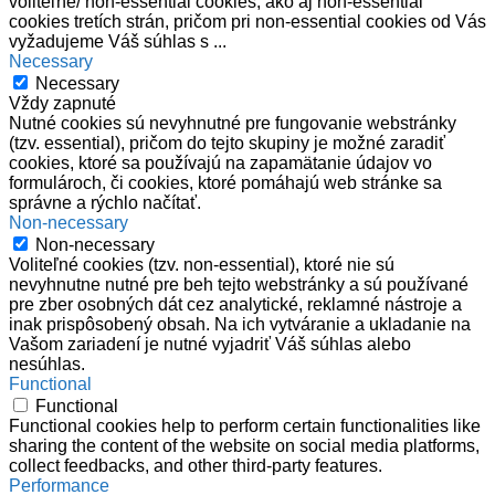
voliteľné/ non-essential cookies, ako aj non-essential
cookies tretích strán, pričom pri non-essential cookies od Vás
vyžadujeme Váš súhlas s
...
Necessary
Necessary
Vždy zapnuté
Nutné cookies sú nevyhnutné pre fungovanie webstránky
(tzv. essential), pričom do tejto skupiny je možné zaradiť
cookies, ktoré sa používajú na zapamätanie údajov vo
formulároch, či cookies, ktoré pomáhajú web stránke sa
správne a rýchlo načítať.
Non-necessary
Non-necessary
Voliteľné cookies (tzv. non-essential), ktoré nie sú
nevyhnutne nutné pre beh tejto webstránky a sú používané
pre zber osobných dát cez analytické, reklamné nástroje a
inak prispôsobený obsah. Na ich vytváranie a ukladanie na
Vašom zariadení je nutné vyjadriť Váš súhlas alebo
nesúhlas.
Functional
Functional
Functional cookies help to perform certain functionalities like
sharing the content of the website on social media platforms,
collect feedbacks, and other third-party features.
Performance