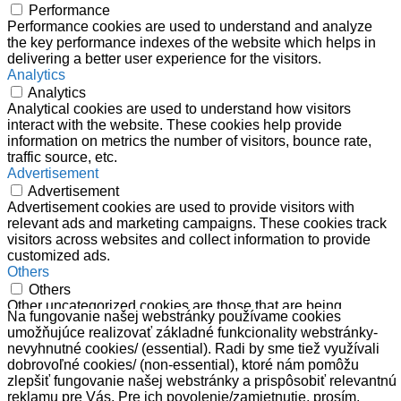
Performance
Performance cookies are used to understand and analyze
the key performance indexes of the website which helps in
delivering a better user experience for the visitors.
Analytics
Analytics
Analytical cookies are used to understand how visitors
interact with the website. These cookies help provide
information on metrics the number of visitors, bounce rate,
traffic source, etc.
Advertisement
Advertisement
Advertisement cookies are used to provide visitors with
relevant ads and marketing campaigns. These cookies track
visitors across websites and collect information to provide
customized ads.
Others
Others
Other uncategorized cookies are those that are being
Na fungovanie našej webstránky používame cookies
analyzed and have not been classified into a category as yet.
umožňujúce realizovať základné funkcionality webstránky-
ULOŽIŤ A PRIJAŤ
nevyhnutné cookies/ (essential). Radi by sme tiež využívali
Powered by
dobrovoľné cookies/ (non-essential), ktoré nám pomôžu
zlepšiť fungovanie našej webstránky a prispôsobiť relevantnú
0
reklamu pre Vás. Pre ich povolenie/zamietnutie, prosím,
0,00€