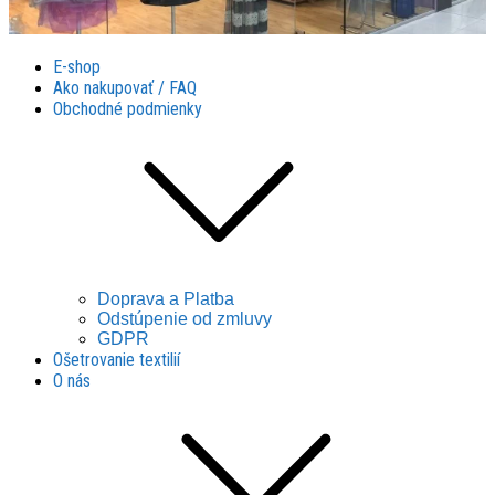
Látky Husár
Látky Husár
E-shop
Ako nakupovať / FAQ
Obchodné podmienky
Doprava a Platba
Odstúpenie od zmluvy
GDPR
Ošetrovanie textilií
O nás