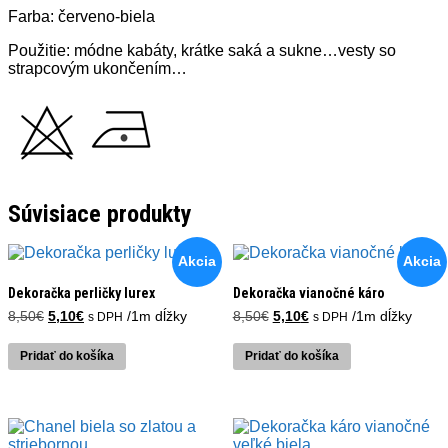
Farba: červeno-biela
Použitie: módne kabáty, krátke saká a sukne…vesty so
strapcovým ukončením…
Súvisiace produkty
Akcia
Akcia
Dekoračka perličky lurex
Dekoračka vianočné káro
Pôvodná
Aktuálna
Pôvodná
Aktuálna
8,50
€
5,10
€
/1m dĺžky
8,50
€
5,10
€
/1m dĺžky
s DPH
s DPH
cena
cena
cena
cena
bola:
je:
bola:
je:
Pridať do košíka
Pridať do košíka
8,50€.
5,10€.
8,50€.
5,10€.