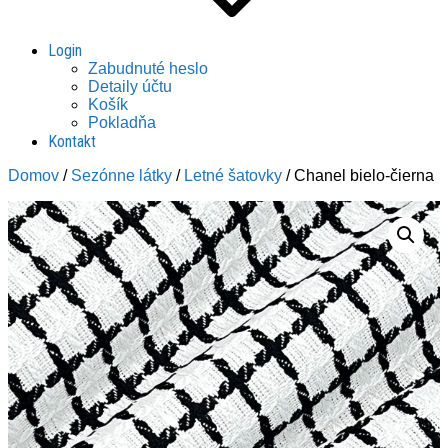
Login
Zabudnuté heslo
Detaily účtu
Košík
Pokladňa
Kontakt
Domov
/
Sezónne látky
/
Letné šatovky
/ Chanel bielo-čierna