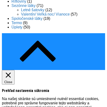
Rifloviny
(1)
Sezónne látky
(71)
Letné šatovky
(12)
Valentín/ Veľká noc/ Vianoce
(57)
Spoločenské látky
(19)
Termo
(9)
Úplety
(50)
Close
Prehľad nastavenia súkromia
Na našej stránke sú umiestnené nutné/ essential cookies,
potrebné pre správne fungovanie tejto webstránky a