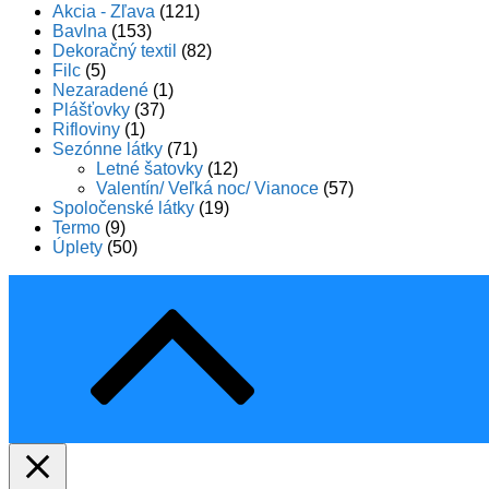
Akcia - Zľava
(121)
Bavlna
(153)
Dekoračný textil
(82)
Filc
(5)
Nezaradené
(1)
Plášťovky
(37)
Rifloviny
(1)
Sezónne látky
(71)
Letné šatovky
(12)
Valentín/ Veľká noc/ Vianoce
(57)
Spoločenské látky
(19)
Termo
(9)
Úplety
(50)