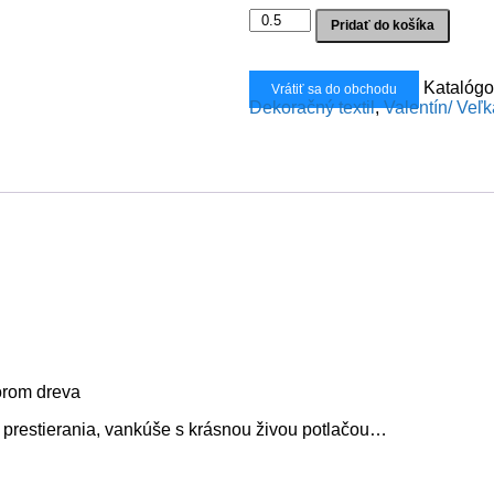
10,00€.
6,00€.
množstvo
Pridať do košíka
Dekoračka
drevo
lurex
Katalógo
Vrátiť sa do obchodu
Dekoračný textil
,
Valentín/ Veľ
órom dreva
, prestierania, vankúše s krásnou živou potlačou…