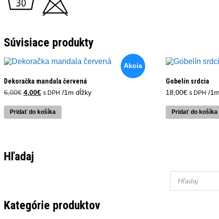
Súvisiace produkty
Akcia
Dekoračka mandala červená
Gobelín srdcia
Pôvodná
Aktuálna
6,00
€
4,00
€
/1m dĺžky
18,00
€
/1m
s DPH
s DPH
cena
cena
bola:
je:
Pridať do košíka
Pridať do košíka
6,00€.
4,00€.
Hľadaj
Products
search
Kategórie produktov