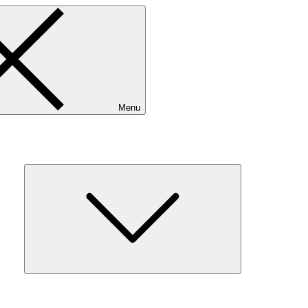
Menu
Expand
child
menu