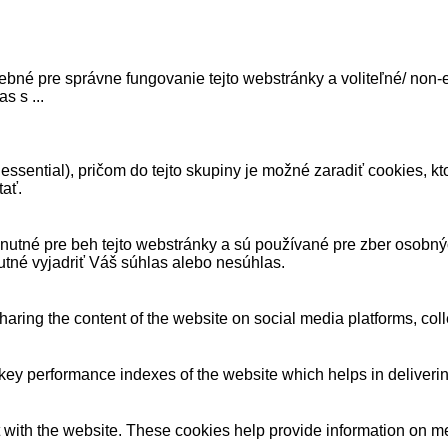
bné pre správne fungovanie tejto webstránky a voliteľné/ non-es
las s
...
ssential), pričom do tejto skupiny je možné zaradiť cookies, k
tať.
ne nutné pre beh tejto webstránky a sú používané pre zber osobn
utné vyjadriť Váš súhlas alebo nesúhlas.
sharing the content of the website on social media platforms, coll
y performance indexes of the website which helps in delivering a
 with the website. These cookies help provide information on metri