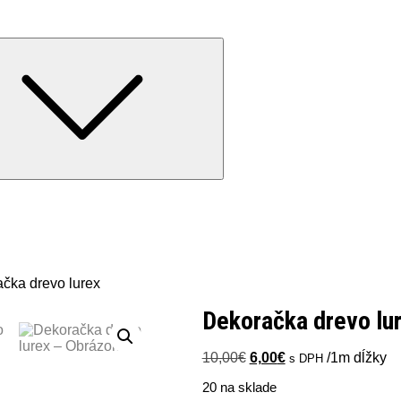
Expand
child
menu
čka drevo lurex
Dekoračka drevo lu
Pôvodná
Aktuálna
10,00
€
6,00
€
/1m dĺžky
s DPH
cena
cena
20 na sklade
bola:
je: