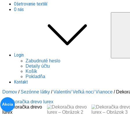
Ošetrovanie textilií
O nás
Login
Zabudnuté heslo
Detaily účtu
Košík
Pokladňa
Kontakt
Domov
/
Sezónne látky
/
Valentín/ Veľká noc/ Vianoce
/ Dekora
Akcia