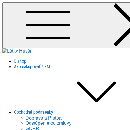
Skip
to
content
Látky Husár
Látky Husár
E-shop
Ako nakupovať / FAQ
Obchodné podmienky
Doprava a Platba
Odstúpenie od zmluvy
GDPR