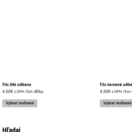
Filc žlté odtiene
Filc červené odti
4,50
€
/1m dĺžky
4,50
€
/1m 
s DPH
s DPH
Tento
produkt
Vybrať možnosti
Vybrať možnosti
má
viacero
variantov.
Možnosti
Hľadaj
si