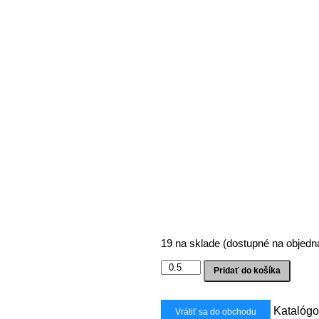
19 na sklade (dostupné na objedn
množstvo
Pridať do košíka
Filc
modré
odtiene
Katalógo
Vrátiť sa do obchodu