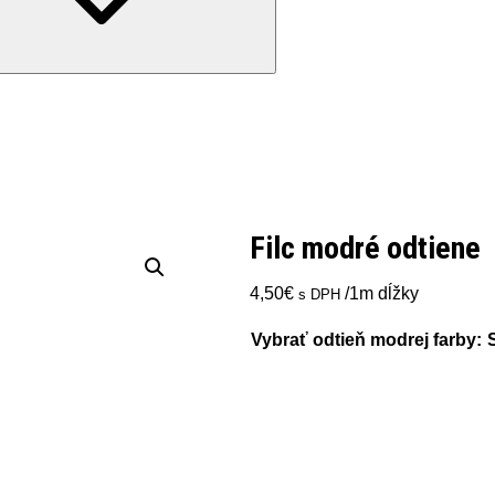
Filc modré odtiene
4,50
€
/1m dĺžky
s DPH
Vybrať odtieň modrej farby
: