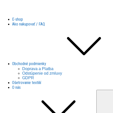
Látky Husár
Látky Husár
E-shop
Ako nakupovať / FAQ
Obchodné podmienky
Doprava a Platba
Odstúpenie od zmluvy
GDPR
Ošetrovanie textilií
O nás