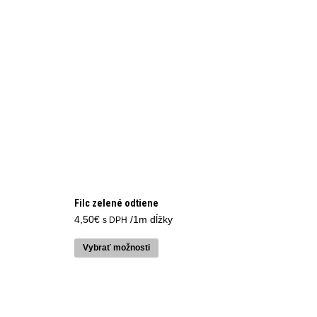
Filc zelené odtiene
4,50
€
/1m dĺžky
s DPH
Tento
produkt
Vybrať možnosti
má
viacero
variantov.
Možnosti
si