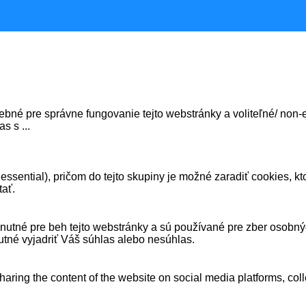
bné pre správne fungovanie tejto webstránky a voliteľné/ non-es
las s
...
ssential), pričom do tejto skupiny je možné zaradiť cookies, k
tať.
ne nutné pre beh tejto webstránky a sú používané pre zber osobn
utné vyjadriť Váš súhlas alebo nesúhlas.
sharing the content of the website on social media platforms, coll