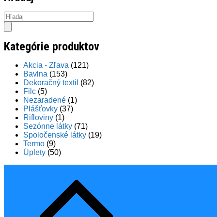
môžete
vybrať
Products
na
search
stránke
produktu.
Kategórie produktov
Akcia - Zľava
(121)
Bavlna
(153)
Dekoračný textil
(82)
Filc
(5)
Nezaradené
(1)
Plášťovky
(37)
Rifloviny
(1)
Sezónne látky
(71)
Spoločenské látky
(19)
Termo
(9)
Úplety
(50)