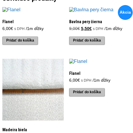
Akcia
Flanel
Bavlna pery čierna
Pôvodná
Aktuálna
6,00
€
/1m dĺžky
9,00
€
5,50
€
/1m dĺžky
s DPH
s DPH
cena
cena
bola:
je:
Pridať do košíka
Pridať do košíka
9,00€.
5,50€.
Flanel
6,00
€
/1m dĺžky
s DPH
Pridať do košíka
Madeira biela