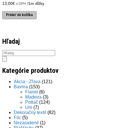
13,00
€
/1m dĺžky
s DPH
Pridať do košíka
Hľadaj
Products
search
Kategórie produktov
Akcia - Zľava
(121)
Bavlna
(153)
Flanel
(6)
Madeira
(3)
Potlač
(124)
Uni
(7)
Dekoračný textil
(82)
Filc
(5)
Nezaradené
(1)
Plášťovky
(37)