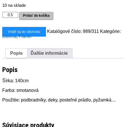
10 na sklade
množstvo
Pridať do košíka
Flanel
motýle
Katalógové číslo:
989/311
Kategórie:
Vrátiť sa do obchodu
Bavlna
,
Flanel
Popis
Ďalšie informácie
Popis
Šírka: 140cm
Farba: smotanová
Použitie: podbradníky, deky, posteľné prádlo, pyžamká…
Súvisiace produkty