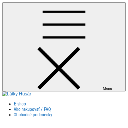
Skip
to
content
Menu
Látky Husár
Látky Husár
E-shop
Ako nakupovať / FAQ
Obchodné podmienky