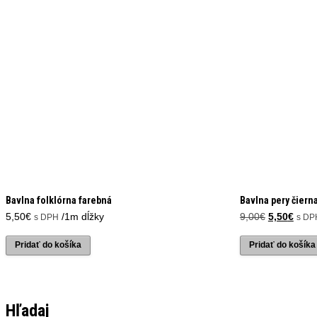
Bavlna folklórna farebná
Bavlna pery čiern
Pôvodná
Aktu
5,50
€
/1m dĺžky
9,00
€
5,50
€
s DPH
s DP
cena
cena
bola:
je:
Pridať do košíka
Pridať do košíka
9,00€.
5,50€
Hľadaj