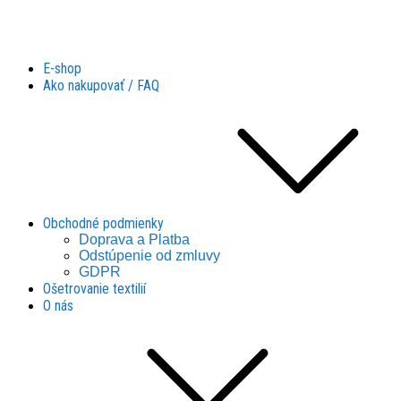
Látky Husár
Látky Husár
E-shop
Ako nakupovať / FAQ
Obchodné podmienky
Doprava a Platba
Odstúpenie od zmluvy
GDPR
Ošetrovanie textilií
O nás