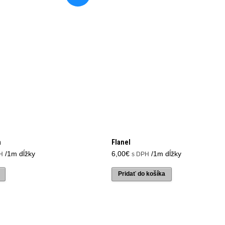
a
Flanel
álna
/1m dĺžky
6,00
€
/1m dĺžky
H
s DPH
Pridať do košíka
.