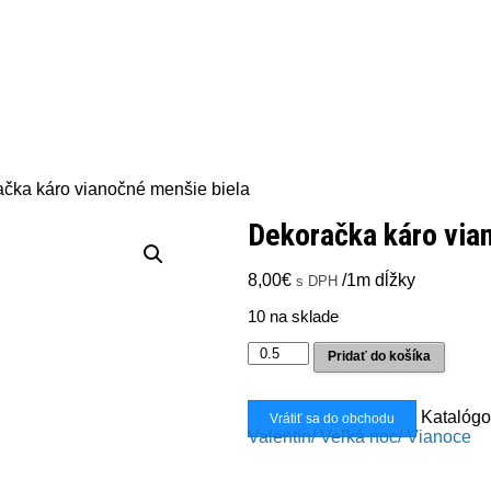
ačka káro vianočné menšie biela
Dekoračka káro via
8,00
€
/1m dĺžky
s DPH
10 na sklade
množstvo
Pridať do košíka
Dekoračka
káro
vianočné
Katalógo
Vrátiť sa do obchodu
menšie
Valentín/ Veľká noc/ Vianoce
biela