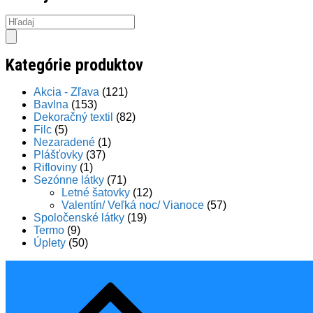
Products
search
Kategórie produktov
Akcia - Zľava
(121)
Bavlna
(153)
Dekoračný textil
(82)
Filc
(5)
Nezaradené
(1)
Plášťovky
(37)
Rifloviny
(1)
Sezónne látky
(71)
Letné šatovky
(12)
Valentín/ Veľká noc/ Vianoce
(57)
Spoločenské látky
(19)
Termo
(9)
Úplety
(50)