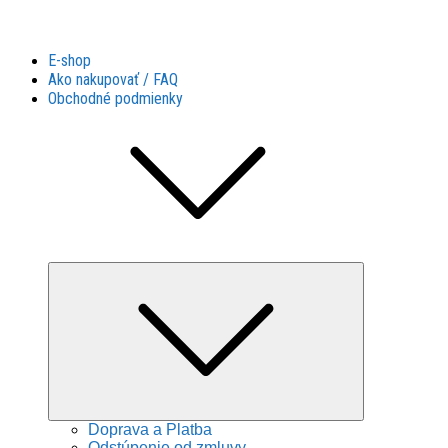
Látky Husár
Látky Husár
E-shop
Ako nakupovať / FAQ
Obchodné podmienky
Expand
child
menu
Doprava a Platba
Odstúpenie od zmluvy