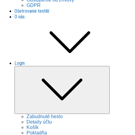
GDPR
Ošetrovanie textilií
O nás
Login
Expand
child
menu
Zabudnuté heslo
Detaily účtu
Košík
Pokladňa