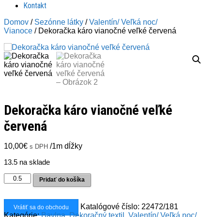
Kontakt
Domov
/
Sezónne látky
/
Valentín/ Veľká noc/
Vianoce
/ Dekoračka káro vianočné veľké červená
Dekoračka káro vianočné veľké
červená
10,00
€
/1m dĺžky
s DPH
13.5 na sklade
množstvo
Pridať do košíka
Dekoračka
káro
vianočné
Katalógové číslo:
22472/181
Vrátiť sa do obchodu
veľké
Kategórie:
Bavlna
,
Dekoračný textil
,
Valentín/ Veľká noc/