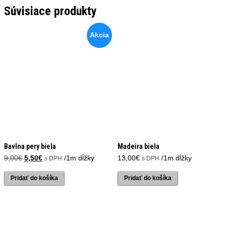
Súvisiace produkty
Akcia
Bavlna pery biela
Madeira biela
Pôvodná
Aktuálna
9,00
€
5,50
€
/1m dĺžky
13,00
€
/1m dĺžky
s DPH
s DPH
cena
cena
bola:
je:
Pridať do košíka
Pridať do košíka
9,00€.
5,50€.