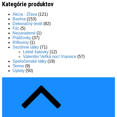
Kategórie produktov
Akcia - Zľava
(121)
Bavlna
(153)
Dekoračný textil
(82)
Filc
(5)
Nezaradené
(1)
Plášťovky
(37)
Rifloviny
(1)
Sezónne látky
(71)
Letné šatovky
(12)
Valentín/ Veľká noc/ Vianoce
(57)
Spoločenské látky
(19)
Termo
(9)
Úplety
(50)