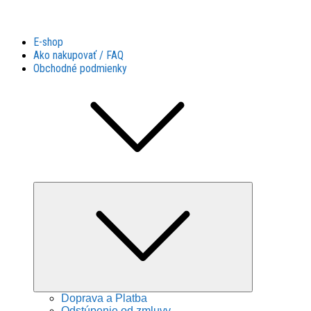
Látky Husár
Látky Husár
E-shop
Ako nakupovať / FAQ
Obchodné podmienky
Expand
child
menu
Doprava a Platba
Odstúpenie od zmluvy