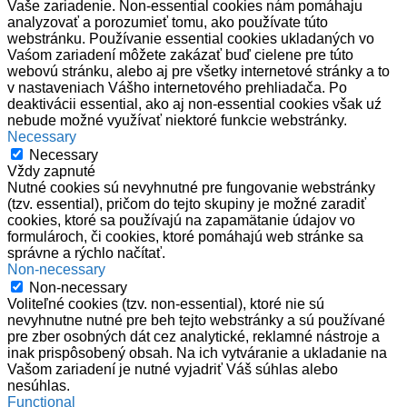
Vaše zariadenie. Non-essential cookies nám pomáhaju
analyzovať a porozumieť tomu, ako používate túto
webstránku. Používanie essential cookies ukladaných vo
Vaśom zariadení môžete zakázať buď cielene pre túto
webovú stránku, alebo aj pre všetky internetové stránky a to
v nastaveniach Vášho internetového prehliadača. Po
deaktivácii essential, ako aj non-essential cookies však uź
nebude možné využívať niektoré funkcie webstránky.
Necessary
Necessary
Vždy zapnuté
Nutné cookies sú nevyhnutné pre fungovanie webstránky
(tzv. essential), pričom do tejto skupiny je možné zaradiť
cookies, ktoré sa používajú na zapamätanie údajov vo
formulároch, či cookies, ktoré pomáhajú web stránke sa
správne a rýchlo načítať.
Non-necessary
Non-necessary
Voliteľné cookies (tzv. non-essential), ktoré nie sú
nevyhnutne nutné pre beh tejto webstránky a sú používané
pre zber osobných dát cez analytické, reklamné nástroje a
inak prispôsobený obsah. Na ich vytváranie a ukladanie na
Vašom zariadení je nutné vyjadriť Váš súhlas alebo
nesúhlas.
Functional