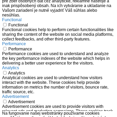
pre zber osobných dát cez analytické, reklamné nástroje a
inak prispôsobený obsah. Na ich vytváranie a ukladanie na
Vašom zariadení je nutné vyjadriť Váš súhlas alebo
nesúhlas.
Functional
Functional
Functional cookies help to perform certain functionalities like
sharing the content of the website on social media platforms,
collect feedbacks, and other third-party features.
Performance
Performance
Performance cookies are used to understand and analyze
the key performance indexes of the website which helps in
delivering a better user experience for the visitors.
Analytics
Analytics
Analytical cookies are used to understand how visitors
interact with the website. These cookies help provide
information on metrics the number of visitors, bounce rate,
traffic source, etc.
Advertisement
Advertisement
Advertisement cookies are used to provide visitors with
relevant ads and marketing campaigns. These cookies track
Na fungovanie našej webstránky používame cookies
visitors across websites and collect information to provide