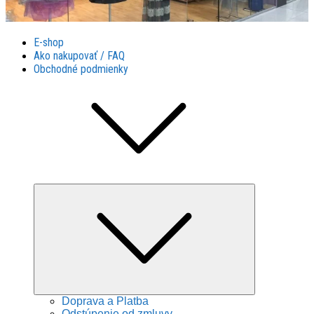
Látky Husár
Látky Husár
E-shop
Ako nakupovať / FAQ
Obchodné podmienky
Expand
child
menu
Doprava a Platba
Odstúpenie od zmluvy