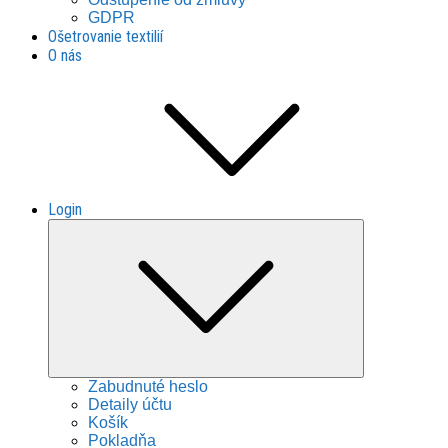
GDPR
Ošetrovanie textilií
O nás
Login
Expand
child
menu
Zabudnuté heslo
Detaily účtu
Košík
Pokladňa