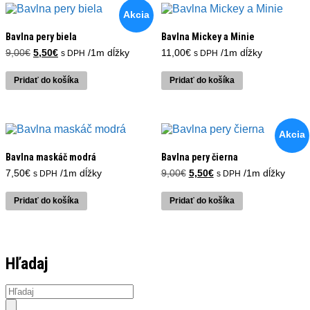
Akcia
Bavlna pery biela
Bavlna Mickey a Minie
Pôvodná
Aktuálna
9,00
€
5,50
€
/1m dĺžky
11,00
€
/1m dĺžky
s DPH
s DPH
cena
cena
bola:
je:
Pridať do košíka
Pridať do košíka
9,00€.
5,50€.
Akcia
Bavlna maskáč modrá
Bavlna pery čierna
Pôvodná
Aktuálna
7,50
€
/1m dĺžky
9,00
€
5,50
€
/1m dĺžky
s DPH
s DPH
cena
cena
bola:
je:
Pridať do košíka
Pridať do košíka
9,00€.
5,50€.
Hľadaj
Products
search