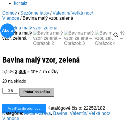
Kontakt
Domov
/
Sezónne látky
/
Valentín/ Veľká noc/
Vianoce
/ Bavlna malý vzor, zelená
Akcia
Bavlna malý vzor, zelená
Pôvodná
Aktuálna
5,50
€
3,30
€
/1m dĺžky
s DPH
cena
cena
20 na sklade
bola:
je:
5,50€.
3,30€.
množstvo
Pridať do košíka
Bavlna
malý
vzor,
Katalógové číslo:
22252/182
Vrátiť sa do obchodu
zelená
Kategórie:
Akcia - Zľava
,
Bavlna
,
Valentín/ Veľká noc/
Vianoce