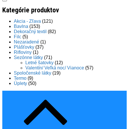
Kategórie produktov
Akcia - Zľava
(121)
Bavlna
(153)
Dekoračný textil
(82)
Filc
(5)
Nezaradené
(1)
Plášťovky
(37)
Rifloviny
(1)
Sezónne látky
(71)
Letné šatovky
(12)
Valentín/ Veľká noc/ Vianoce
(57)
Spoločenské látky
(19)
Termo
(9)
Úplety
(50)