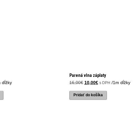
Parená vlna záplaty
Pôvodná
Aktuálna
 dĺžky
16,00
€
10,00
€
/1m dĺžky
s DPH
cena
cena
bola:
je:
Pridať do košíka
16,00€.
10,00€.