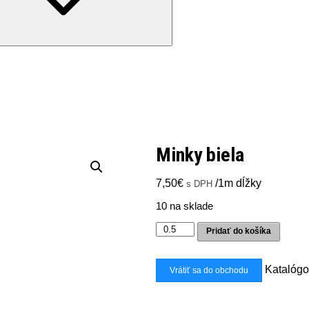
Minky biela
7,50
€
/1m dĺžky
s DPH
10 na sklade
množstvo
Pridať do košíka
Minky
biela
Katalógo
Vrátiť sa do obchodu