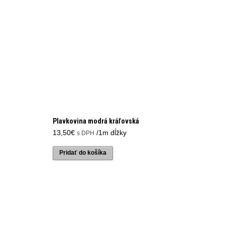
Plavkovina modrá kráľovská
13,50
€
/1m dĺžky
s DPH
Pridať do košíka