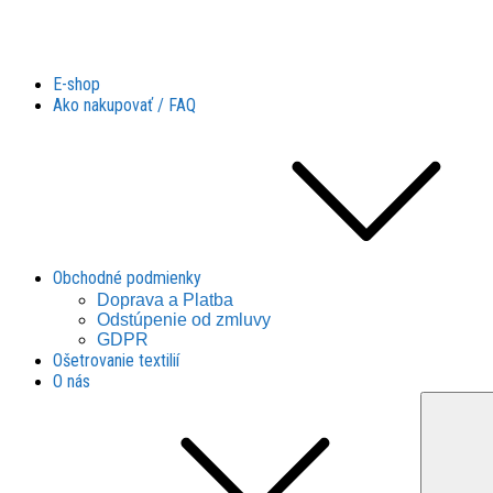
Látky Husár
Látky Husár
E-shop
Ako nakupovať / FAQ
Obchodné podmienky
Doprava a Platba
Odstúpenie od zmluvy
GDPR
Ošetrovanie textilií
O nás