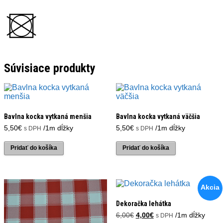
Súvisiace produkty
Bavlna kocka vytkaná menšia
Bavlna kocka vytkaná väčšia
5,50
€
/1m dĺžky
5,50
€
/1m dĺžky
s DPH
s DPH
Pridať do košíka
Pridať do košíka
Akcia
Dekoračka lehátka
Pôvodná
Aktuálna
6,00
€
4,00
€
/1m dĺžky
s DPH
cena
cena