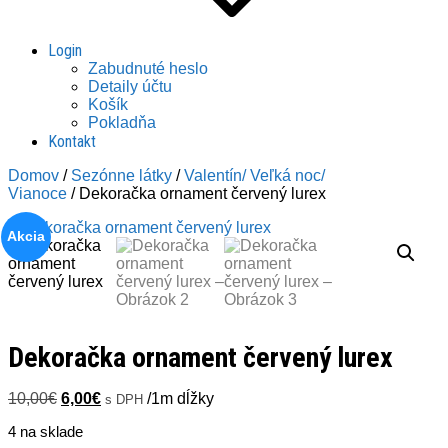
Login
Zabudnuté heslo
Detaily účtu
Košík
Pokladňa
Kontakt
Domov
/
Sezónne látky
/
Valentín/ Veľká noc/
Vianoce
/ Dekoračka ornament červený lurex
Akcia
Dekoračka ornament červený lurex
Pôvodná
Aktuálna
10,00
€
6,00
€
/1m dĺžky
s DPH
cena
cena
4 na sklade
bola:
je: