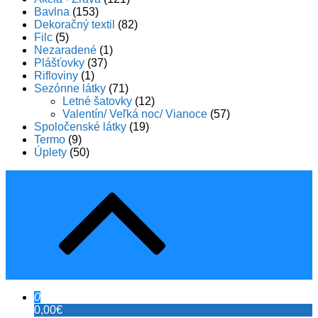
Bavlna
(153)
Dekoračný textil
(82)
Filc
(5)
Nezaradené
(1)
Plášťovky
(37)
Rifloviny
(1)
Sezónne látky
(71)
Letné šatovky
(12)
Valentín/ Veľká noc/ Vianoce
(57)
Spoločenské látky
(19)
Termo
(9)
Úplety
(50)
0
0,00€