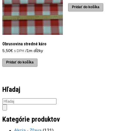
bola:
je:
Pridať do košíka
6,00€.
4,00€.
Obrusovina stredné káro
5,50
€
/1m dĺžky
s DPH
Pridať do košíka
Hľadaj
Products
search
Kategórie produktov
Akcia - Zľava
(121)