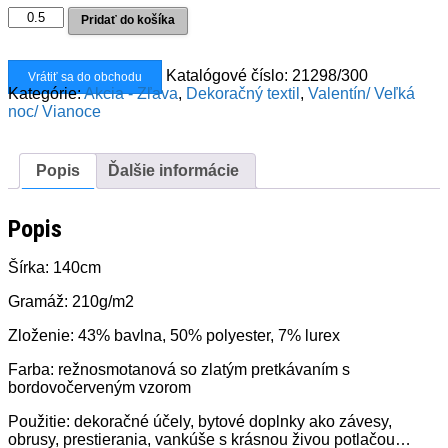
10,00€.
6,00€.
množstvo
Pridať do košíka
Dekoračka
ornament
červený
Katalógové číslo:
21298/300
Vrátiť sa do obchodu
lurex
Kategórie:
Akcia - Zľava
,
Dekoračný textil
,
Valentín/ Veľká
noc/ Vianoce
Popis
Ďalšie informácie
Popis
Šírka: 140cm
Gramáž: 210g/m2
Zloženie: 43% bavlna, 50% polyester, 7% lurex
Farba: režnosmotanová so zlatým pretkávaním s
bordovočerveným vzorom
Použitie: dekoračné účely, bytové doplnky ako závesy,
obrusy, prestierania, vankúše s krásnou živou potlačou…