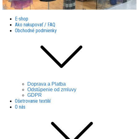
Látky Husár
Látky Husár
E-shop
Ako nakupovať / FAQ
Obchodné podmienky
Doprava a Platba
Odstúpenie od zmluvy
GDPR
Ošetrovanie textilií
O nás