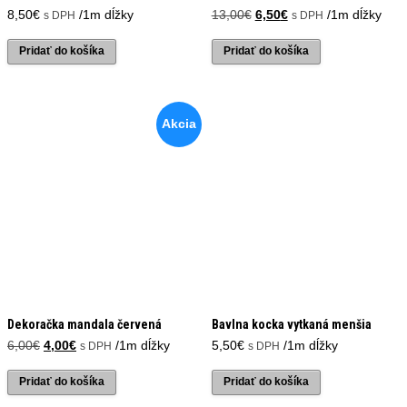
Pôvodná
Aktuálna
8,50
€
/1m dĺžky
13,00
€
6,50
€
/1m dĺžky
s DPH
s DPH
cena
cena
bola:
je:
Pridať do košíka
Pridať do košíka
13,00€.
6,50€.
Akcia
Dekoračka mandala červená
Bavlna kocka vytkaná menšia
Pôvodná
Aktuálna
6,00
€
4,00
€
/1m dĺžky
5,50
€
/1m dĺžky
s DPH
s DPH
cena
cena
bola:
je:
Pridať do košíka
Pridať do košíka
6,00€.
4,00€.