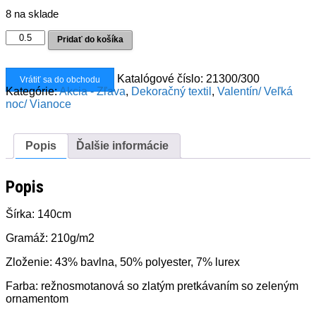
cena
cena
8 na sklade
bola:
je:
10,00€.
6,00€.
množstvo
Pridať do košíka
Dekoračka
ornament
zelený
Katalógové číslo:
21300/300
Vrátiť sa do obchodu
lurex
Kategórie:
Akcia - Zľava
,
Dekoračný textil
,
Valentín/ Veľká
noc/ Vianoce
Popis
Ďalšie informácie
Popis
Šírka: 140cm
Gramáž: 210g/m2
Zloženie: 43% bavlna, 50% polyester, 7% lurex
Farba: režnosmotanová so zlatým pretkávaním so zeleným
ornamentom