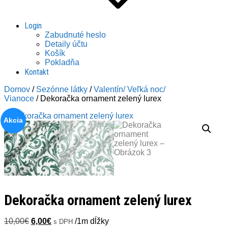
Login
Zabudnuté heslo
Detaily účtu
Košík
Pokladňa
Kontakt
Domov
/
Sezónne látky
/
Valentín/ Veľká noc/
Vianoce
/ Dekoračka ornament zelený lurex
Akcia
Dekoračka ornament zelený lurex
Pôvodná
Aktuálna
10,00
€
6,00
€
/1m dĺžky
s DPH