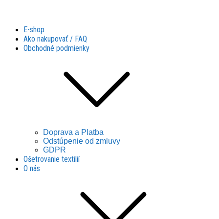
Látky Husár
Látky Husár
E-shop
Ako nakupovať / FAQ
Obchodné podmienky
Doprava a Platba
Odstúpenie od zmluvy
GDPR
Ošetrovanie textilií
O nás