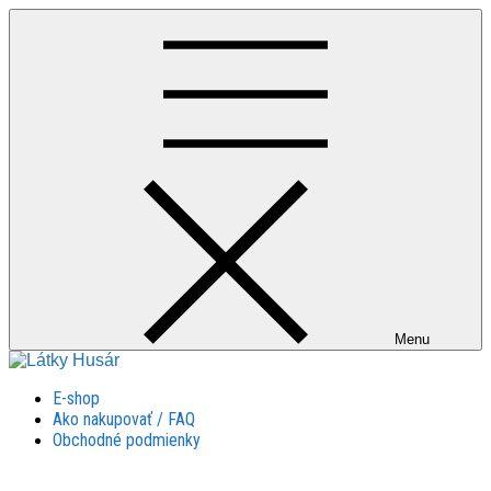
Skip
to
content
Menu
Látky Husár
Látky Husár
E-shop
Ako nakupovať / FAQ
Obchodné podmienky