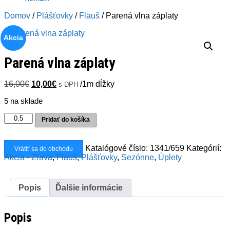
Domov
/
Plášťovky
/
Flauš
/ Parená vlna záplaty
Akcia
Parená vlna záplaty
Pôvodná
Aktuálna
16,00
€
10,00
€
/1m dĺžky
s DPH
cena
cena
5 na sklade
bola:
je:
16,00€.
10,00€.
množstvo
Pridať do košíka
Parená
vlna
záplaty
Katalógové číslo:
1341/659
Kategórií:
Vrátiť sa do obchodu
Akcia - Zľava
,
Flauš
,
Plášťovky
,
Sezónne
,
Úplety
Popis
Ďalšie informácie
Popis