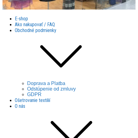
Látky Husár
Látky Husár
E-shop
Ako nakupovať / FAQ
Obchodné podmienky
Doprava a Platba
Odstúpenie od zmluvy
GDPR
Ošetrovanie textilií
O nás