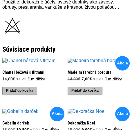
Použitie: dekoračné účely, bytové doplnky ako závesy,
obrusy, prestierania, vankúše s krásnou živou potlačou…
Súvisiace produkty
Akcia
Chanel béžová s flitrami
Madeira farebná bordúra
Pôvodná
Aktuálna
14,00
€
/1m dĺžky
14,00
€
7,00
€
/1m dĺžky
s DPH
s DPH
cena
cena
bola:
je:
Pridať do košíka
Pridať do košíka
14,00€.
7,00€.
Akcia
Akcia
Gobelín darček
Dekoračka Noel
Pôvodná
Aktuálna
Pôvodná
Aktuálna
18,00
€
10,80
€
/1m dĺžky
15,00
€
9,00
€
/1m dĺžky
s DPH
s DPH