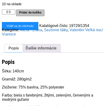
cena
cena
10 na sklade
bola:
je:
13,00€.
7,80€.
množstvo
Pridať do košíka
Dekoračka
pestrofarebné
vianočné
Katalógové číslo:
19729/1354
Vrátiť sa do obchodu
gule
Kategórie:
Akcia - Zľava
,
Sezónne látky
,
Valentín/ Veľká noc/
Vianoce
Popis
Ďalšie informácie
Popis
Šírka: 140cm
Gramáž: 280g/m2
Zloženie: 75% bavlna, 25% polyester
Farba: biela s farebnými, žltými, zelenými, červenými a
modrými guľami