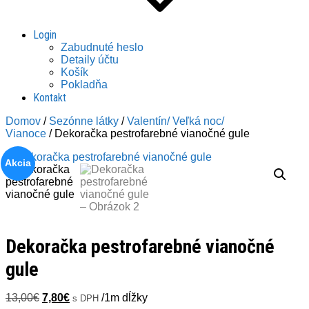
Login
Zabudnuté heslo
Detaily účtu
Košík
Pokladňa
Kontakt
Domov
/
Sezónne látky
/
Valentín/ Veľká noc/
Vianoce
/ Dekoračka pestrofarebné vianočné gule
Akcia
Dekoračka pestrofarebné vianočné
gule
Pôvodná
Aktuálna
13,00
€
7,80
€
/1m dĺžky
s DPH