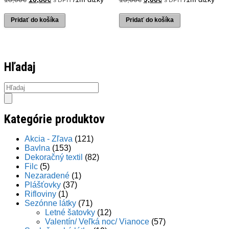
cena
cena
cena
cena
bola:
je:
bola:
je:
Pridať do košíka
Pridať do košíka
18,00€.
10,80€.
15,00€.
9,00€.
Hľadaj
Products
search
Kategórie produktov
Akcia - Zľava
(121)
Bavlna
(153)
Dekoračný textil
(82)
Filc
(5)
Nezaradené
(1)
Plášťovky
(37)
Rifloviny
(1)
Sezónne látky
(71)
Letné šatovky
(12)
Valentín/ Veľká noc/ Vianoce
(57)