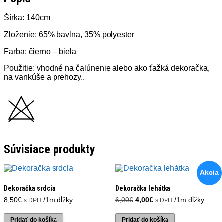
Šírka: 140cm
Zloženie: 65% bavlna, 35% polyester
Farba: čierno – biela
Použitie: vhodné na čalúnenie alebo ako ťažká dekoračka,
na vankúše a prehozy..
Súvisiace produkty
Akcia
Dekoračka srdcia
Dekoračka lehátka
Pôvodná
Aktuálna
8,50
€
/1m dĺžky
6,00
€
4,00
€
/1m dĺžky
s DPH
s DPH
cena
cena
bola:
je:
Pridať do košíka
Pridať do košíka