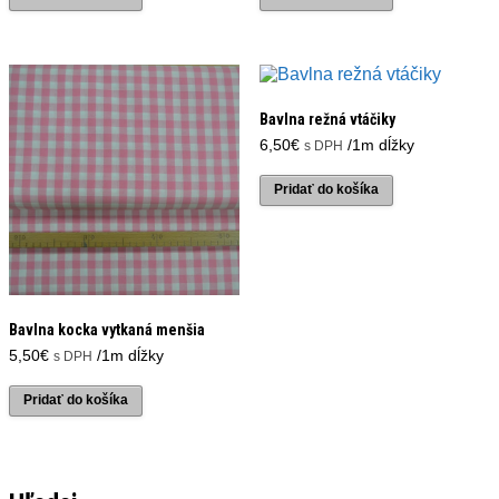
6,00€.
4,00€.
Bavlna režná vtáčiky
6,50
€
/1m dĺžky
s DPH
Pridať do košíka
Bavlna kocka vytkaná menšia
5,50
€
/1m dĺžky
s DPH
Pridať do košíka