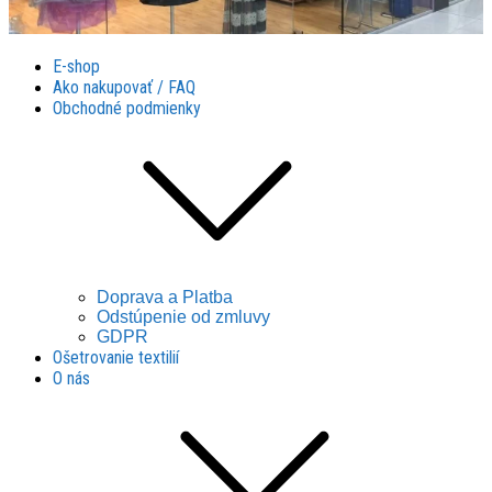
Látky Husár
Látky Husár
E-shop
Ako nakupovať / FAQ
Obchodné podmienky
Doprava a Platba
Odstúpenie od zmluvy
GDPR
Ošetrovanie textilií
O nás