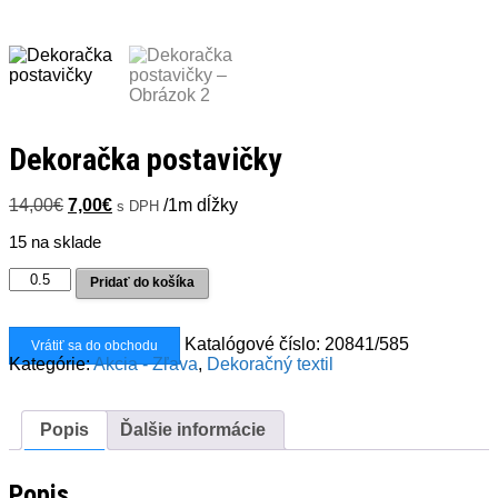
Dekoračka postavičky
Pôvodná
Aktuálna
14,00
€
7,00
€
/1m dĺžky
s DPH
cena
cena
15 na sklade
bola:
je:
14,00€.
7,00€.
množstvo
Pridať do košíka
Dekoračka
postavičky
Katalógové číslo:
20841/585
Vrátiť sa do obchodu
Kategórie:
Akcia - Zľava
,
Dekoračný textil
Popis
Ďalšie informácie
Popis