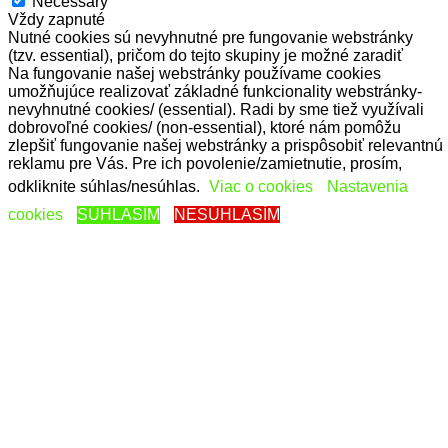
Necessary
Vždy zapnuté
Nutné cookies sú nevyhnutné pre fungovanie webstránky
(tzv. essential), pričom do tejto skupiny je možné zaradiť
Na fungovanie našej webstránky používame cookies
cookies, ktoré sa používajú na zapamätanie údajov vo
umožňujúce realizovať základné funkcionality webstránky-
formulároch, či cookies, ktoré pomáhajú web stránke sa
nevyhnutné cookies/ (essential). Radi by sme tiež využívali
správne a rýchlo načítať.
dobrovoľné cookies/ (non-essential), ktoré nám pomôžu
Non-necessary
zlepšiť fungovanie našej webstránky a prispôsobiť relevantnú
Non-necessary
reklamu pre Vás. Pre ich povolenie/zamietnutie, prosím,
Voliteľné cookies (tzv. non-essential), ktoré nie sú
nevyhnutne nutné pre beh tejto webstránky a sú používané
odkliknite súhlas/nesúhlas.
Viac o cookies
Nastavenia
pre zber osobných dát cez analytické, reklamné nástroje a
cookies
SÚHLASÍM
NESÚHLASÍM
inak prispôsobený obsah. Na ich vytváranie a ukladanie na
Vašom zariadení je nutné vyjadriť Váš súhlas alebo
nesúhlas.
Functional
Functional
Functional cookies help to perform certain functionalities like
sharing the content of the website on social media platforms,
collect feedbacks, and other third-party features.
Performance
Performance
Performance cookies are used to understand and analyze
the key performance indexes of the website which helps in
delivering a better user experience for the visitors.