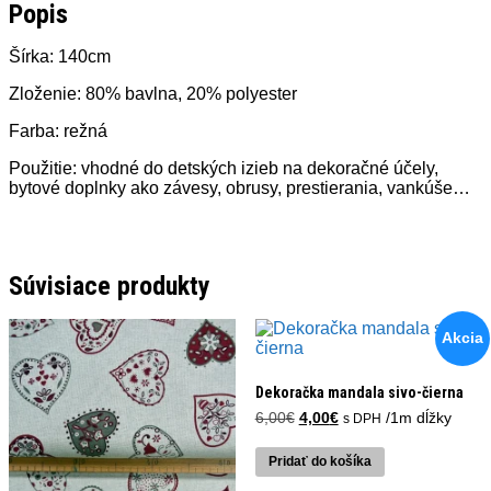
Popis
Šírka: 140cm
Zloženie: 80% bavlna, 20% polyester
Farba: režná
Použitie: vhodné do detských izieb na dekoračné účely,
bytové doplnky ako závesy, obrusy, prestierania, vankúše…
Súvisiace produkty
Akcia
Dekoračka mandala sivo-čierna
Pôvodná
Aktuálna
6,00
€
4,00
€
/1m dĺžky
s DPH
cena
cena
bola:
je:
Pridať do košíka
6,00€.
4,00€.