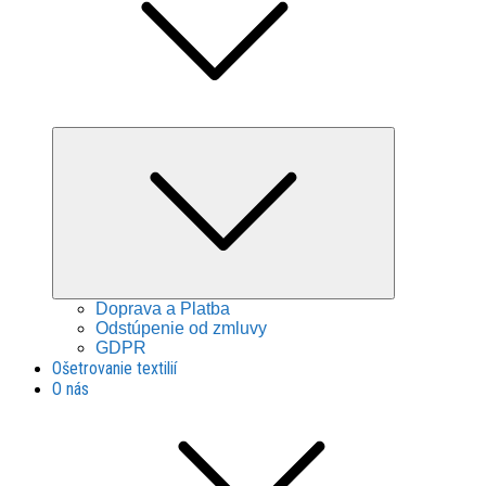
Expand
child
menu
Doprava a Platba
Odstúpenie od zmluvy
GDPR
Ošetrovanie textilií
O nás