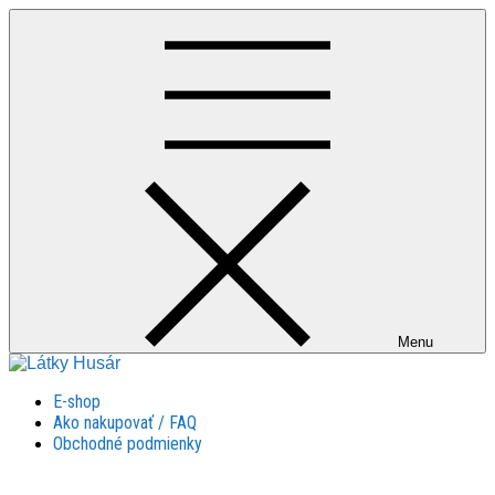
Skip
to
content
Menu
Látky Husár
Látky Husár
E-shop
Ako nakupovať / FAQ
Obchodné podmienky