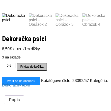
Dekoračka psíci
8,50
€
/1m dĺžky
s DPH
9 na sklade
množstvo
Pridať do košíka
Dekoračka
psíci
Katalógové číslo:
23092/57
Kategória:
Vrátiť sa do obchodu
Dekoračný textil
Popis