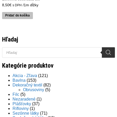
8,50
€
/1m dĺžky
s DPH
Pridať do košíka
Hľadaj
Products
search
Kategórie produktov
Akcia - Zľava
(121)
Bavlna
(153)
Dekoračný textil
(82)
Obrusoviny
(5)
Filc
(5)
Nezaradené
(1)
Plášťovky
(37)
Rifloviny
(1)
Sezónne látky
(71)