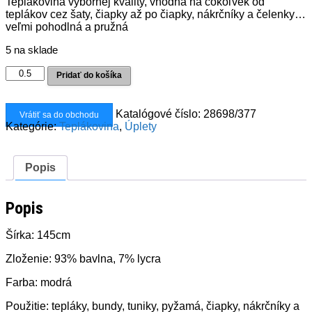
Teplákovina výbornej kvality, vhodná na čokoľvek od
teplákov cez šaty, čiapky až po čiapky, nákrčníky a čelenky…
veľmi pohodlná a pružná
5 na sklade
množstvo
Pridať do košíka
Teplákovina
GRAFITY
modrá
Katalógové číslo:
28698/377
Vrátiť sa do obchodu
Kategórie:
Teplákovina
,
Úplety
Popis
Popis
Šírka: 145cm
Zloženie: 93% bavlna, 7% lycra
Farba: modrá
Použitie: tepláky, bundy, tuniky, pyžamá, čiapky, nákrčníky a