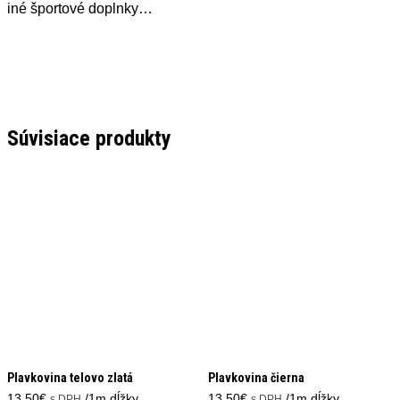
iné športové doplnky…
Súvisiace produkty
Plavkovina telovo zlatá
Plavkovina čierna
13,50
€
/1m dĺžky
13,50
€
/1m dĺžky
s DPH
s DPH