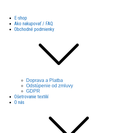
Látky Husár
Látky Husár
E-shop
Ako nakupovať / FAQ
Obchodné podmienky
Doprava a Platba
Odstúpenie od zmluvy
GDPR
Ošetrovanie textilií
O nás