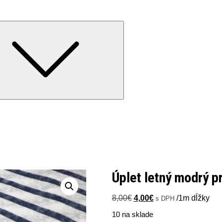
Expand
child
menu
Úplet letný modrý p
Pôvodná
Aktuálna
8,00
€
4,00
€
/1m dĺžky
s DPH
cena
cena
10 na sklade
bola:
je: