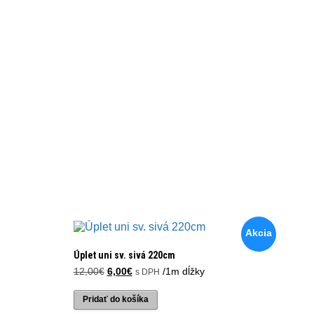
Akcia
Úplet uni sv. sivá 220cm
Pôvodná
Aktuálna
12,00
€
6,00
€
/1m dĺžky
s DPH
cena
cena
bola:
je:
Pridať do košíka
12,00€.
6,00€.