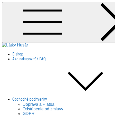
Skip
to
content
Látky Husár
Látky Husár
E-shop
Ako nakupovať / FAQ
Obchodné podmienky
Doprava a Platba
Odstúpenie od zmluvy
GDPR