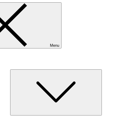
Menu
Expand
child
menu