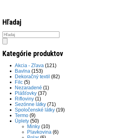
Hľadaj
Products
search
Kategórie produktov
Akcia - Zľava
(121)
Bavlna
(153)
Dekoračný textil
(82)
Filc
(5)
Nezaradené
(1)
Plášťovky
(37)
Rifloviny
(1)
Sezónne látky
(71)
Spoločenské látky
(19)
Termo
(9)
Úplety
(50)
Minky
(10)
Plavkovina
(6)
Polar
(6)