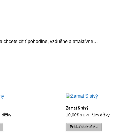
 sa chcete cítiť pohodlne, vzdušne a atraktívne…
Zamat S sivý
 dĺžky
10,00
€
/1m dĺžky
s DPH
Pridať do košíka