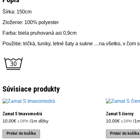
Šírka: 150cm
Zloženie: 100% polyester
Farba: biela pruhovaná asi 0,9cm
Použitie: tričká, tuniky, letné šaty a sukne …na všetko, v čom
Súvisiace produkty
Zamat S tmavomodrá
Zamat S čierny
10,00
€
/1m dĺžky
10,00
€
/1m
s DPH
s DPH
Pridať do košíka
Pridať do košíka