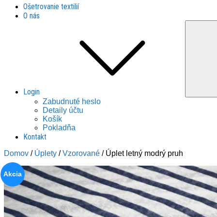
Ošetrovanie textilií
O nás
Login
Zabudnuté heslo
Detaily účtu
Košík
Pokladňa
Kontakt
Domov
/
Úplety
/
Vzorované
/ Úplet letný modrý pruh
Akcia