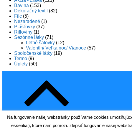
Akcia - Zľava
(121)
Bavlna
(153)
Dekoračný textil
(82)
Filc
(5)
Nezaradené
(1)
Plášťovky
(37)
Rifloviny
(1)
Sezónne látky
(71)
Letné šatovky
(12)
Valentín/ Veľká noc/ Vianoce
(57)
Spoločenské látky
(19)
Termo
(9)
Úplety
(50)
Na fungovanie našej webstránky používame cookies umožňujúce re
0
essential), ktoré nám pomôžu zlepšiť fungovanie našej webstrá
0,00€