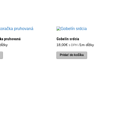
ka pruhovaná
Gobelín srdcia
dĺžky
18,00
€
/1m dĺžky
s DPH
Pridať do košíka