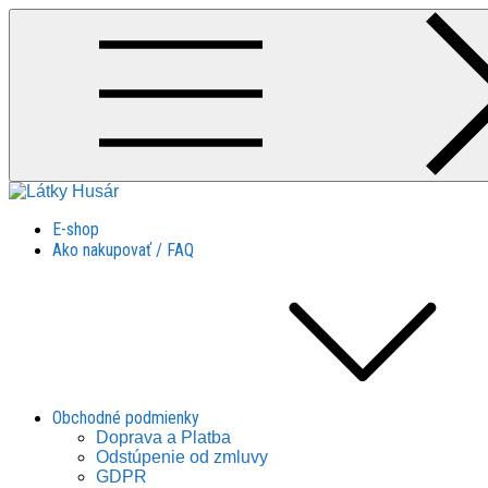
Skip
to
content
Látky Husár
Látky Husár
E-shop
Ako nakupovať / FAQ
Obchodné podmienky
Doprava a Platba
Odstúpenie od zmluvy
GDPR