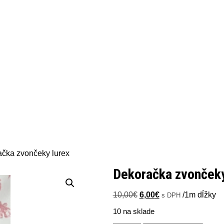
ačka zvončeky lurex
Dekoračka zvončeky
Pôvodná
Aktuálna
10,00
€
6,00
€
/1m dĺžky
s DPH
cena
cena
10 na sklade
bola:
je:
10,00€.
6,00€.