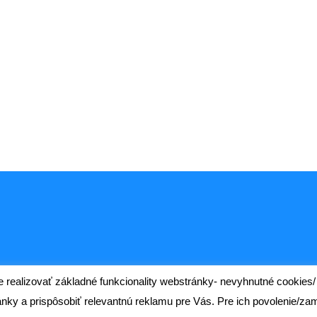
alizovať základné funkcionality webstránky- nevyhnutné cookies/ (e
nky a prispôsobiť relevantnú reklamu pre Vás. Pre ich povolenie/zami