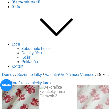
Ošetrovanie textilií
O nás
Login
Zabudnuté heslo
Detaily účtu
Košík
Pokladňa
Kontakt
Domov
/
Sezónne látky
/
Valentín/ Veľká noc/ Vianoce
/ Dekor
Akcia