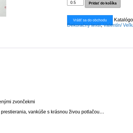
množstvo
Pridať do košíka
Dekoračka
zvončeky
lurex
Katalógo
Vrátiť sa do obchodu
Dekoračný textil
,
Valentín/ Veľ
venými zvončekmi
, prestierania, vankúše s krásnou živou potlačou…