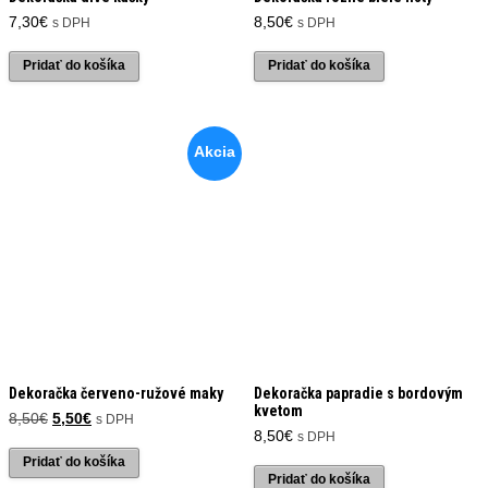
7,30
€
8,50
€
s DPH
s DPH
Pridať do košíka
Pridať do košíka
Akcia
Dekoračka červeno-ružové maky
Dekoračka papradie s bordovým
kvetom
Pôvodná
Aktuálna
8,50
€
5,50
€
s DPH
cena
cena
8,50
€
s DPH
bola:
je:
Pridať do košíka
8,50€.
5,50€.
Pridať do košíka