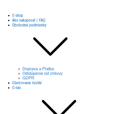
Látky Husár
Látky Husár
E-shop
Ako nakupovať / FAQ
Obchodné podmienky
Doprava a Platba
Odstúpenie od zmluvy
GDPR
Ošetrovanie textilií
O nás