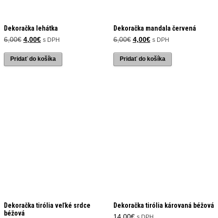
Dekoračka lehátka
Dekoračka mandala červená
Pôvodná
Aktuálna
Pôvodná
Aktuálna
6,00
€
4,00
€
6,00
€
4,00
€
s DPH
s DPH
cena
cena
cena
cena
bola:
je:
bola:
je:
Pridať do košíka
Pridať do košíka
6,00€.
4,00€.
6,00€.
4,00€.
Dekoračka tirólia veľké srdce
Dekoračka tirólia károvaná béžová
béžová
14,00
€
s DPH