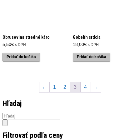
Obrusovina stredné káro
Gobelín srdcia
5,50
€
18,00
€
s DPH
s DPH
Pridať do košíka
Pridať do košíka
←
1
2
3
4
→
Hľadaj
Products
search
Filtrovať podľa ceny