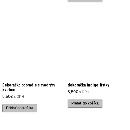
Dekoračka papradie s modrým
dekoračka indigo-lístky
kvetom
8,50
€
s DPH
8,50
€
s DPH
Pridať do košíka
Pridať do košíka