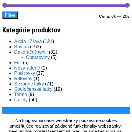
Filter
M
M
Cena:
0€
—
20€
c
c
Kategórie produktov
Akcia - Zľava
(121)
Bavlna
(153)
Dekoračný textil
(82)
Obrusoviny
(5)
Filc
(5)
Nezaradené
(1)
Plášťovky
(37)
Rifloviny
(1)
Sezónne látky
(71)
Spoločenské látky
(19)
Termo
(9)
Úplety
(50)
Na fungovanie našej webstránky používame cookies
umožňujúce realizovať základné funkcionality webstránky-
nevyhnutné cookies/ (essential). Radi by sme tiež využívali