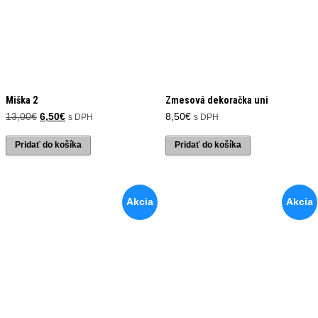
Miška 2
Zmesová dekoračka uni
Pôvodná
Aktuálna
13,00
€
6,50
€
8,50
€
s DPH
s DPH
cena
cena
bola:
je:
Pridať do košíka
Pridať do košíka
13,00€.
6,50€.
Akcia
Akcia