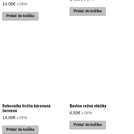
14,00
€
s DPH
Pridať do košíka
Pridať do košíka
Dekoračka tirólia károvaná
Bavlna režná vtáčiky
červená
6,50
€
s DPH
14,00
€
s DPH
Pridať do košíka
Pridať do košíka