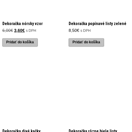
Dekoračka nórsky vzor
Dekoračka popínavé listy zelené
Pôvodná
Aktuálna
6,00
€
3,60
€
8,50
€
s DPH
s DPH
cena
cena
bola:
je:
Pridať do košíka
Pridať do košíka
6,00€.
3,60€.
Dekoračka divé kačky
Dekoračka rôzne biele listy