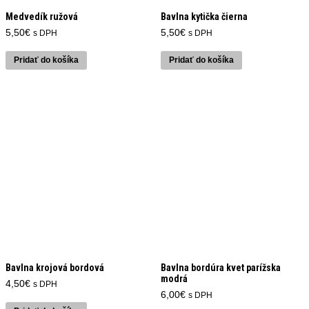
Medvedík ružová
Bavlna kytička čierna
5,50
€
5,50
€
s DPH
s DPH
Pridať do košíka
Pridať do košíka
Bavlna krojová bordová
Bavlna bordúra kvet parížska
modrá
4,50
€
s DPH
6,00
€
s DPH