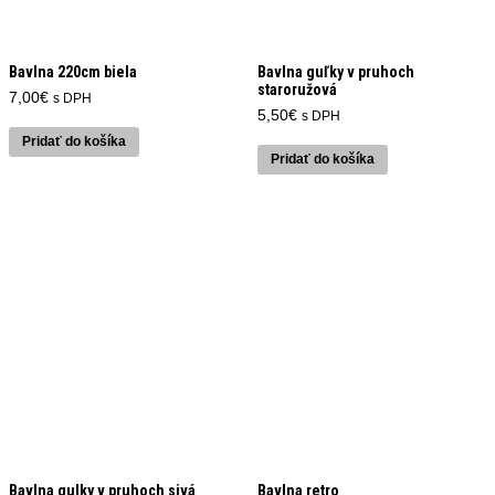
Bavlna 220cm biela
Bavlna guľky v pruhoch
staroružová
7,00
€
s DPH
5,50
€
s DPH
Pridať do košíka
Pridať do košíka
Bavlna gulky v pruhoch sivá
Bavlna retro