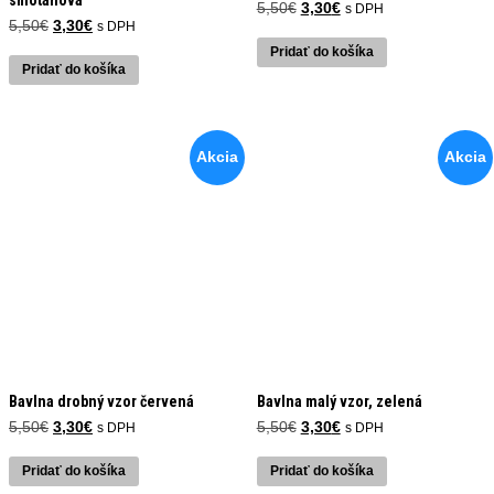
smotanová
Pôvodná
Aktuálna
5,50
€
3,30
€
s DPH
Pôvodná
Aktuálna
cena
cena
5,50
€
3,30
€
s DPH
cena
cena
bola:
je:
Pridať do košíka
bola:
je:
5,50€.
3,30€.
Pridať do košíka
5,50€.
3,30€.
Akcia
Akcia
Bavlna drobný vzor červená
Bavlna malý vzor, zelená
Pôvodná
Aktuálna
Pôvodná
Aktuálna
5,50
€
3,30
€
5,50
€
3,30
€
s DPH
s DPH
cena
cena
cena
cena
bola:
je:
bola:
je:
Pridať do košíka
Pridať do košíka
5,50€.
3,30€.
5,50€.
3,30€.