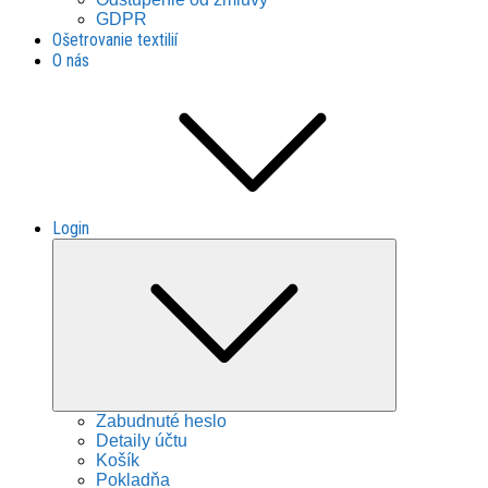
GDPR
Ošetrovanie textilií
O nás
Login
Expand
child
menu
Zabudnuté heslo
Detaily účtu
Košík
Pokladňa