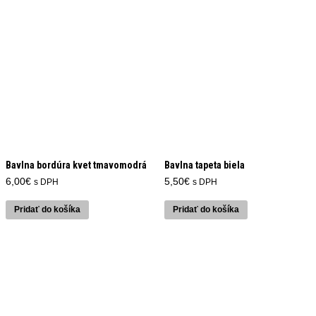
Bavlna bordúra kvet tmavomodrá
Bavlna tapeta biela
6,00
€
5,50
€
s DPH
s DPH
Pridať do košíka
Pridať do košíka