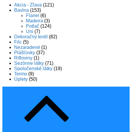
Akcia - Zľava
(121)
Bavlna
(153)
Flanel
(6)
Madeira
(3)
Potlač
(124)
Uni
(7)
Dekoračný textil
(82)
Filc
(5)
Nezaradené
(1)
Plášťovky
(37)
Rifloviny
(1)
Sezónne látky
(71)
Spoločenské látky
(19)
Termo
(9)
Úplety
(50)