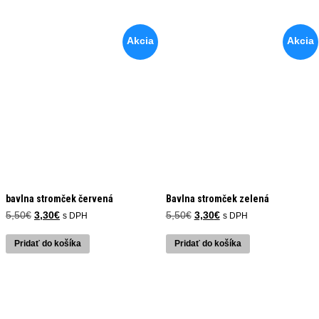
Akcia
Akcia
bavlna stromček červená
Bavlna stromček zelená
Pôvodná
Aktuálna
Pôvodná
Aktuálna
5,50
€
3,30
€
5,50
€
3,30
€
s DPH
s DPH
cena
cena
cena
cena
bola:
je:
bola:
je:
Pridať do košíka
Pridať do košíka
5,50€.
3,30€.
5,50€.
3,30€.