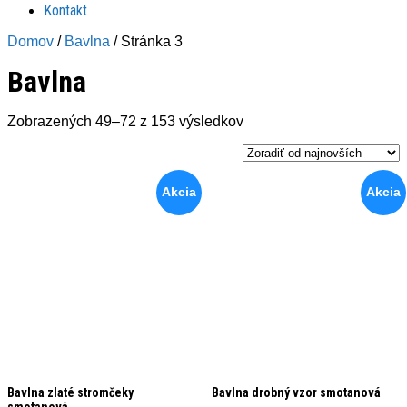
Kontakt
Domov
/
Bavlna
/ Stránka 3
Bavlna
Zoradené
Zobrazených 49–72 z 153 výsledkov
podľa
najnovších
Akcia
Akcia
Bavlna zlaté stromčeky
Bavlna drobný vzor smotanová