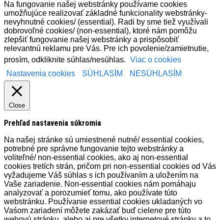
Na fungovanie našej webstránky používame cookies
umožňujúce realizovať základné funkcionality webstránky-
nevyhnutné cookies/ (essential). Radi by sme tiež využívali
dobrovoľné cookies/ (non-essential), ktoré nám pomôžu
zlepšiť fungovanie našej webstránky a prispôsobiť
relevantnú reklamu pre Vás. Pre ich povolenie/zamietnutie,
prosím, odkliknite súhlas/nesúhlas.
Viac o cookies
Nastavenia cookies
SÚHLASÍM
NESÚHLASÍM
Close
Prehľad nastavenia súkromia
Na našej stránke sú umiestnené nutné/ essential cookies,
potrebné pre správne fungovanie tejto webstránky a
voliteľné/ non-essential cookies, ako aj non-essential
cookies tretích strán, pričom pri non-essential cookies od Vás
vyžadujeme Váš súhlas s ich používaním a uložením na
Vaše zariadenie. Non-essential cookies nám pomáhaju
analyzovať a porozumieť tomu, ako používate túto
webstránku. Používanie essential cookies ukladaných vo
Vaśom zariadení môžete zakázať buď cielene pre túto
webovú stránku, alebo aj pre všetky internetové stránky a to