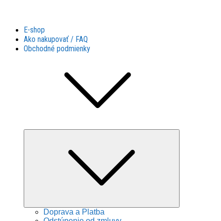
Látky Husár
Látky Husár
E-shop
Ako nakupovať / FAQ
Obchodné podmienky
Expand
child
menu
Doprava a Platba
Odstúpenie od zmluvy