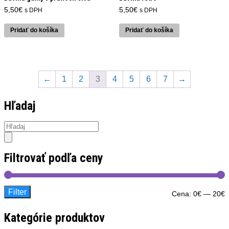
5,50
€
5,50
€
s DPH
s DPH
Pridať do košíka
Pridať do košíka
←
1
2
3
4
5
6
7
→
Hľadaj
Products
search
Filtrovať podľa ceny
Filter
M
M
Cena:
0€
—
20€
c
c
Kategórie produktov