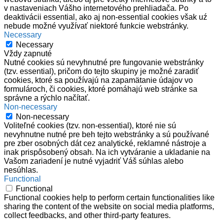
v nastaveniach Vášho internetového prehliadača. Po
deaktivácii essential, ako aj non-essential cookies však uź
nebude možné využívať niektoré funkcie webstránky.
Necessary
Necessary
Vždy zapnuté
Nutné cookies sú nevyhnutné pre fungovanie webstránky
(tzv. essential), pričom do tejto skupiny je možné zaradiť
cookies, ktoré sa používajú na zapamätanie údajov vo
formulároch, či cookies, ktoré pomáhajú web stránke sa
správne a rýchlo načítať.
Non-necessary
Non-necessary
Voliteľné cookies (tzv. non-essential), ktoré nie sú
nevyhnutne nutné pre beh tejto webstránky a sú používané
pre zber osobných dát cez analytické, reklamné nástroje a
inak prispôsobený obsah. Na ich vytváranie a ukladanie na
Vašom zariadení je nutné vyjadriť Váš súhlas alebo
nesúhlas.
Functional
Functional
Functional cookies help to perform certain functionalities like
sharing the content of the website on social media platforms,
collect feedbacks, and other third-party features.