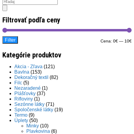
Products
search
Filtrovať podľa ceny
Filter
M
M
Cena:
0€
—
10€
c
c
Kategórie produktov
Akcia - Zľava
(121)
Bavlna
(153)
Dekoračný textil
(82)
Filc
(5)
Nezaradené
(1)
Plášťovky
(37)
Rifloviny
(1)
Sezónne látky
(71)
Spoločenské látky
(19)
Termo
(9)
Úplety
(50)
Minky
(10)
Plavkovina
(6)