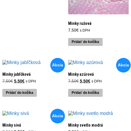
Minky ružová
7,50
€
s DPH
Pridať do košíka
Akcia
Akcia
Minky jabľčková
Minky azúrová
Pôvodná
Aktuálna
Pôvodná
Aktuálna
7,50
€
5,50
€
7,50
€
5,50
€
s DPH
s DPH
cena
cena
cena
cena
bola:
je:
bola:
je:
Pridať do košíka
Pridať do košíka
7,50€.
5,50€.
7,50€.
5,50€.
Akcia
Minky sivá
Minky svetlo modrá