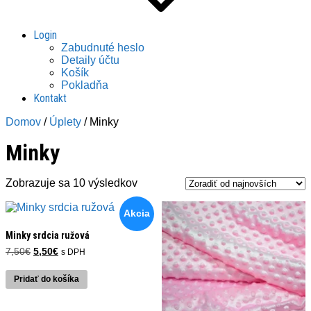
Login
Zabudnuté heslo
Detaily účtu
Košík
Pokladňa
Kontakt
Domov
/
Úplety
/ Minky
Minky
Zoradené
Zobrazuje sa 10 výsledkov
podľa
najnovších
Akcia
Minky srdcia ružová
Pôvodná
Aktuálna
7,50
€
5,50
€
s DPH
cena
cena
bola:
je:
Pridať do košíka
7,50€.
5,50€.