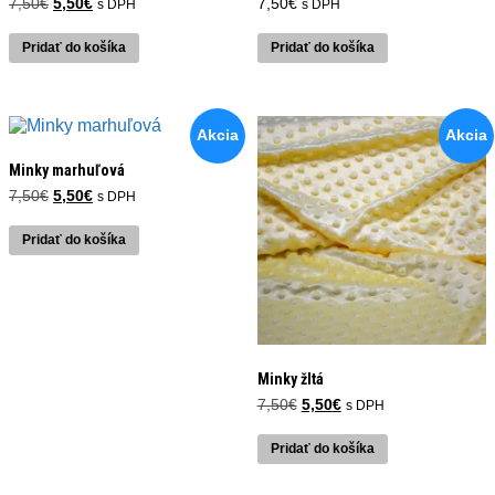
Pôvodná
Aktuálna
7,50
€
5,50
€
7,50
€
s DPH
s DPH
cena
cena
bola:
je:
Pridať do košíka
Pridať do košíka
7,50€.
5,50€.
Akcia
Akcia
Minky marhuľová
Pôvodná
Aktuálna
7,50
€
5,50
€
s DPH
cena
cena
bola:
je:
Pridať do košíka
7,50€.
5,50€.
Minky žltá
Pôvodná
Aktuálna
7,50
€
5,50
€
s DPH
cena
cena
bola:
je:
Pridať do košíka
7,50€.
5,50€.