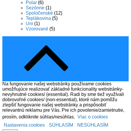
Polar
(6)
Sezónne
(1)
Spoločenské
(12)
Teplákovina
(5)
Uni
(1)
Vzorované
(5)
Na fungovanie našej webstránky používame cookies
umožňujúce realizovať základné funkcionality webstránky-
nevyhnutné cookies/ (essential). Radi by sme tiež využívali
dobrovoľné cookies/ (non-essential), ktoré nám pomôžu
zlepšiť fungovanie našej webstránky a prispôsobiť
relevantnú reklamu pre Vás. Pre ich povolenie/zamietnutie,
prosím, odkliknite súhlas/nesúhlas.
Viac o cookies
Nastavenia cookies
SÚHLASÍM
NESÚHLASÍM