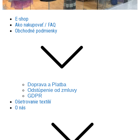
Látky Husár
Látky Husár
E-shop
Ako nakupovať / FAQ
Obchodné podmienky
Doprava a Platba
Odstúpenie od zmluvy
GDPR
Ošetrovanie textilií
O nás